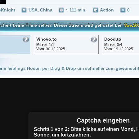
Vinovo.to
Dood.to
Mirror
: 1/1
Mirror
: 3/4
Vom
: 30.12.2025
Vom
: 19.12.2025
 Hoster per Drag & Drop um schneller zum gewünschten Stream zu kommen!