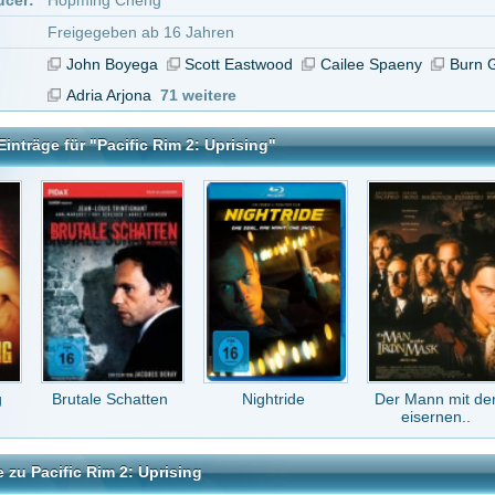
e Schatten
Nightride
Der Mann mit der
A Killer Romance
eisernen..
im 2: Uprising
tar abzugeben melde Dich bitte zuerst an.
in Konto bei uns hast, kannst Du Dich hier
registrieren
.
terirdisch. :-( Schade.
er
vor 9 Jahren
ualität, ungenießbar!
vor 9 Jahren
!!!!!!!!!!!!
vor 9 Jahren