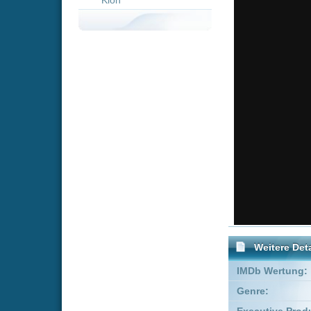
Weitere Details
IMDb Wertung:
Genre:
Acti
Executive Producer:
Hopmi
FSK:
Freige
Schauspieler:
Joh
Adri
Empfohlene Einträge für "