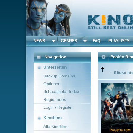
NEWS
GENRES
FAQ
PLAYLISTS
ALLE
Navigation
Pacific Rim 2: Uprising
Unterseiten
Klicke hier um diese 
Backup Domains
Optionen
Jake Pent
droht in 
Schauspieler Index
konfronti
Regie Index
Seite käm
Pacific 
Login / Register
Mehr zeig
Kinofilme
Alle Kinofilme
Filme
Steven S. DeKnight
Alle Filme
Beliebte
Kinox.to speichert
keine
F