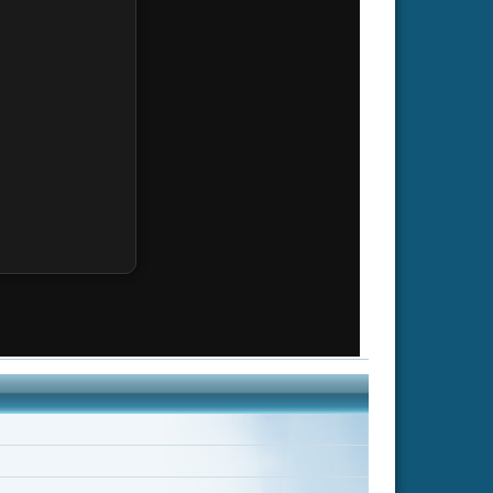
ian Jing
Jin Zhang