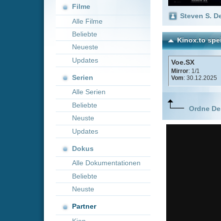
Neueste
Updates
Voe.SX
Mirror
: 1/1
Serien
Vom
: 30.12.2025
Alle Serien
Beliebte
Ordne Deine lieblings
Neuste
Updates
Dokus
Alle Dokumentationen
Beliebte
Neuste
Partner
Kion