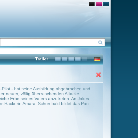
ng abgebrochen und
enden Attacke
zutreten. An Jakes
ld bildet das Pan
ter Übersicht umschalten