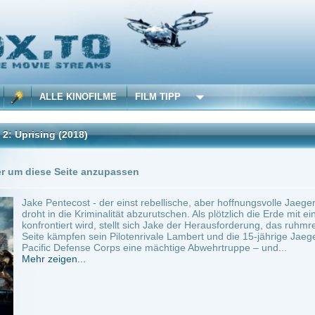
 KINOFILME
FILM TIPP
(2018)
Trailer
Seite anzupassen
ecost - der einst rebellische, aber hoffnungsvolle Jaeger-Pilot - hat seine Ausbildu
die Kriminalität abzurutschen. Als plötzlich die Erde mit einer neuen, völlig überrasch
ert wird, stellt sich Jake der Herausforderung, das ruhmreiche Erbe seines Vaters an
pfen sein Pilotenrivale Lambert und die 15-jährige Jaeger-Hackerin Amara. Schon ba
Defense Corps eine mächtige Abwehrtruppe – und...
en...
USA, China
~ 111 min.
Action
0
ilme selber! Dieser Stream wird gehostet bei:
Voe.SX
Anbie