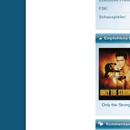
Only the Strong
Brutal
Kommentare zu Pacific R
Um einen Kommen
Wenn Du noch ke
Alle Kommentare
(3)
Quali ist un
zengbaeng
miserable Q
Draumfari
voll daneben!
delvin2010