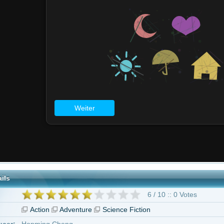
6 / 10 :: 0 Votes
on
Adventure
Science Fiction
ng Cheng
geben ab 16 Jahren
n Boyega
Scott Eastwood
Cailee Spaeny
Burn Gorman
Charlie Day
T
a Arjona
71 weitere
Pacific Rim 2: Uprising"