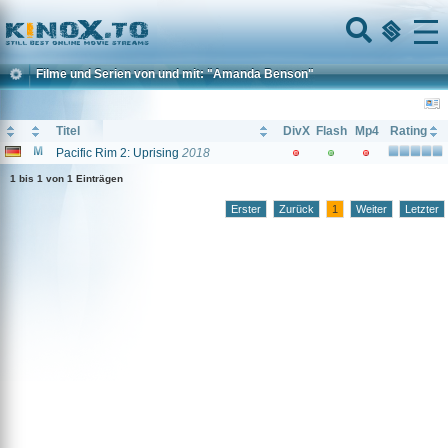
Home
Menu
Filme und Serien von und mit: "Amanda Benson"
Titel
DivX
Flash
Mp4
Rating
Pacific Rim 2: Uprising
2018
1 bis 1 von 1 Einträgen
Erster
Zurück
1
Weiter
Letzter