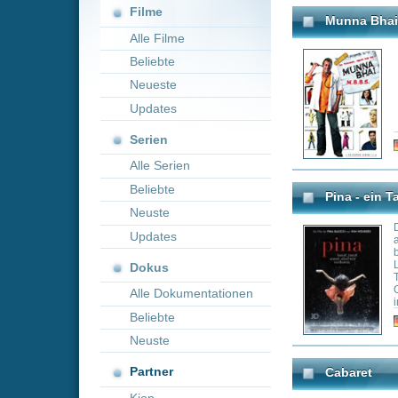
Neueste
Updates
Serien
Genre:
Co
Alle Serien
Beliebte
Pina - ein Tanzfilm in 3D
Neuste
Die 1940 in Soli
Updates
ausgebildete Tän
bedeutendsten Ch
Leiterin des Balle
Dokus
Tanztheater um. 
Oper, Operette un
Alle Dokumentationen
inhaltlich auch Al
ausgezeichnet wor
Beliebte
Genre:
Mu
tragisch, überras
Neuste
Kostümbild und d
Partner
Cabaret
Kion
Anfang der 30er 
Brian Roberts nach
Pension ein. Hie
die unkonvention
Sally Bowles...
Genre:
Dr
Die Schöne und das Bies