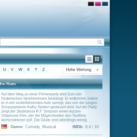
Hohe Wertung
▼
rty wird Don von
rängt. Er entkommt, indem
pringt, das von der jungen
teuert wird. Auf der Party
son einen kurzen
keiten des Tonfilms
ind allerdings wenig
g springt kurz darauf
l
IMDb:
8.4 / 10
s stellt sich heraus, dass
ruppe ist. Verärgert über
rte nach ihm, trifft aber
st die Party fluchtartig.
licher Suche Dons
r.
iert, treiben ihn und seine
. Doch dann hat der
schäftsidee: Er gründet