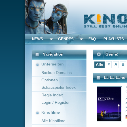
NEWS
GENRES
FAQ
PLAYLISTS
ALLE
Navigation
Genre:
Unterseiten
Alle
#
A
B
C
D
E
Backup Domains
La La Land
Optionen
Schauspieler Index
Mia, eine aufstre
Café Latte zwisc
Regie Index
Jazzmusiker, kra
dreckigen Bars sp
Login / Register
einstellt, werden
konfrontiert, die
denen sie sich g
Kinofilme
auseinander zu r
Genre:
Co
Alle Kinofilme
Filme
Munna Bhai M.B.B.S.
Alle Filme
Beliebte