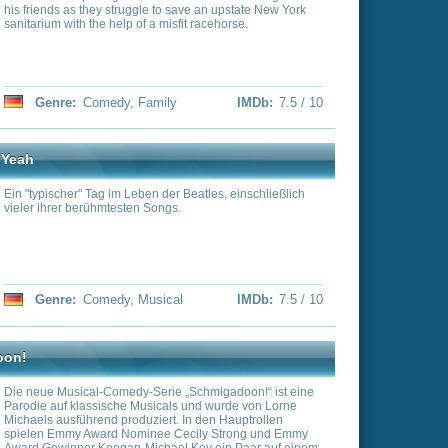
lbern die Marx Brothers
s, jeden an Bord des
IMDb:
7.4 / 10
 Connelly) lebt immer noch
den Relikten ihrer
ortung hat sie noch nicht
Babysitterjob für ihren
cht ernst nimmt. Vor Ärger
lde Jareth (David Bowie)
s der dies tatsächlich
eckt eine Kehrtwendung.
ly
IMDb:
7.3 / 10
it, um durch das riesige
Koboldstadt umgibt. Wenn
y zurück, ansonsten wird
ndelt. Sarah macht sich
 voller Seltsamkeiten und
gegeben annehmen sollte.
y search for love during a
York City.