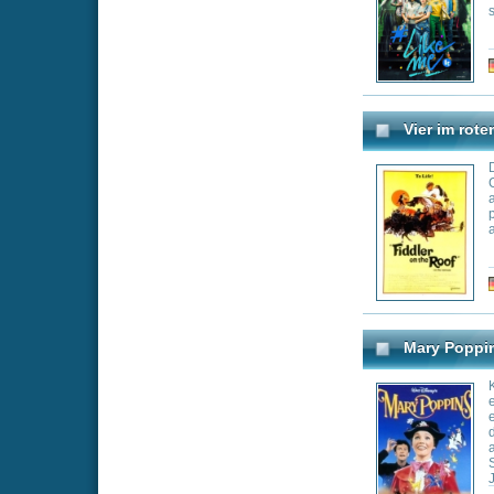
Mary Poppins
Kind sein ist man
einem Vater, der 
einer Mutter, die
die Straße geht. 
außergewöhnlichs
Stelle. Mit einem
Jane und Michae
mit auf die wund
Genre:
Co
Poppins nur bleib
Banks mit seinen
den Park geht, we
Supercalifragilist
Pose
Groß und Klein in
herrlicher Überr
A dance musical t
segments of 1980s
culture world, th
the downtown soci
Genre:
Dr
Eine Frau ist eine Frau
Die Ehe von Angel
Spannungen, noc
normale Ehe, könn
Kontrast zwischen
und dem Mann, de