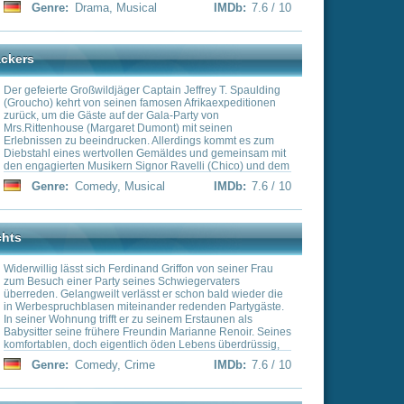
in Marianne Renoir. Seines
öden Lebens überdrüssig,
re wieder auf, um kurz
IMDb:
7.6 / 10
eschichte verwickelt zu
 Paar Paris in Richtung
el verschwindet Marianne
indet Ferdinand sie in
aber wieder, der sein Geld
chäften zu verdienen
 Ferdinand von Marianne
ieser Mann wird der Star
rreden...
mit Julie Andrews eine
ewürzt durch schillernde
e Ausstattung des Paris
IMDb:
7.6 / 10
et als Kellner und träumt
way.
a
IMDb:
7.5 / 10
r teams with a singer and