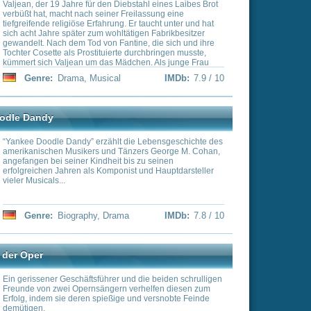
 die Lebensgeschichte des
änzers George M. Cohan,
bis zu seinen
ist und Hauptdarsteller
a
IMDb:
7.8 / 10
und die beiden schrulligen
 verhelfen diesen zum
e und versnobte Feinde
IMDb:
7.8 / 10
targets the naïve residents
y posing as a boys' band
 can skip town.
IMDb:
7.7 / 10