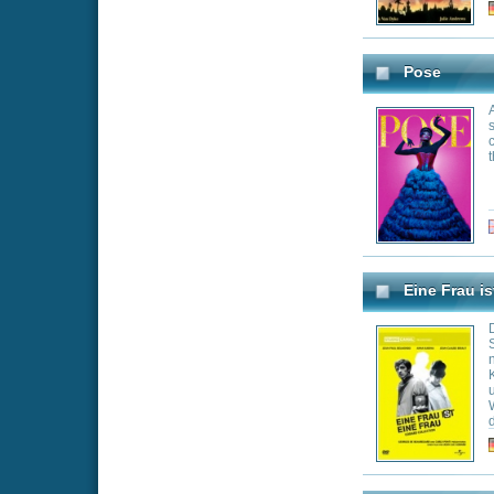
Wobei diese Form
denn konventionel
eigentlich rein g
Genre:
Co
ihrem Mann, dass
dieser nicht gerad
West Side Story
Im Ghetto zu Ma
die von weißen Am
puertoricanische
leiden. Als der Ex
Tanzveranstaltung
Zeichens Schwest
entdeckt, ist ein
Genre:
Cr
Weiße Weihnachten
Die zwei Freunde
während des Zweit
Während einer We
das Lied White Ch
Lager angegriffe
Mauer weg und re
Genre:
Co
Winnie Puuh
Eigentlich ist di