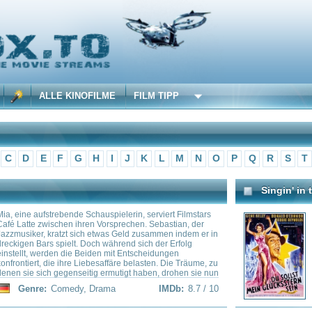
 KINOFILME
FILM TIPP
F
G
H
I
J
K
L
M
N
O
P
Q
R
S
T
U
V
W
X
Y
Z
Singin' in the Rain
bende Schauspielerin, serviert Filmstars
Auf dem Weg zu einer Firmenpa
hen ihren Vorsprechen. Sebastian, der
hysterischen Verehrerinnen bed
tzt sich etwas Geld zusammen indem er in
er in ein vorbeifahrendes Auto s
ielt. Doch während sich der Erfolg
Schauspielerin Kathy Selden ges
 die Beiden mit Entscheidungen
zeigt der Studioboss R.F. Simp
 ihre Liebesaffäre belasten. Die Träume, zu
Vitaphone-Film, der die Möglich
egenseitig ermutigt haben, drohen sie nun
demonstrieren soll. Die Gäste s
eißen.
begeistert. Zu Dons Überraschun
medy
,
Drama
IMDb:
8.7 / 10
Genre:
Comedy
,
Musica
Kathy aus einer Tortenattrappe. E
sie Mitglied einer Mädchen-Tanzt
Dons Sticheleien wirft sie eine To
dabei Lina ins Gesicht und verläs
Greatest Showman
Erst nach wochenlanger vergeb
begegnen sich die beiden wiede
Als P.T. Barnum seine Arbeit verl
Frau Charity Existenzsorgen um
zweifache Vater Barnum eine Ge