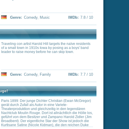
Christian (Ewan McGregor)
ne Variete-
tig in den legendären
allnächtlich die Hölle los,
ampano Harold Zidler (Jim
 der Show ist jedoch die
), die den reichen Duke
, damit er Geld in das
IMDb:
7.6 / 10
 seine Stelle gerät
lieben sich ineinander. Zum
ebs hält Satine den Duke
Christian eine Affäre hat,
angespannter, der Duke
ine, die an Schwindsucht
tain Jeffrey T. Spaulding
osen Afrikaexpeditionen
la-Party von
nt) mit seinen
llerdings kommt es zum
mäldes und gemeinsam mit
r Ravelli (Chico) und dem
aulding an die turbulente
l
IMDb:
7.6 / 10
 Griffon von seiner Frau
Schwiegervaters
 er schon bald wieder die
der redenden Partygäste.
einem Erstaunen als