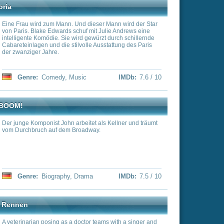
save an upstate New York
fit racehorse.
IMDb:
7.5 / 10
 Beatles, einschließlich
.
l
IMDb:
7.5 / 10
 „Schmigadoon!“ ist eine
s und wurde von Lorne
 In den Hauptrollen
ecily Strong und Emmy
 Key ein Paar auf einem
hung auffrischen soll.
e Stadt, in der alle in
0ern leben. Sie erfahren
y
IMDb:
7.4 / 10
n können, bevor sie die