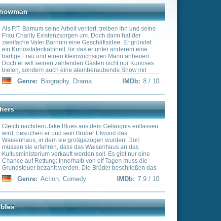
s er unter anderem eine
chsigen Mann anheuert.
ästen nicht nur Kurioses
mberaubende Show mit
erin Anne Wheeler und
a
IMDb:
8 / 10
itig sehnt Barnum sich
sellschaft, die hochnäsig
 tut sich daher mit dem
 Carlyle zusammen und als
nz der schwedischen
net, wittert er die Chance
 Society und in der
 dem Gefängnis entlassen
erden. Er geht mit Jenny
der Elwood das
zogen wurden. Dort
 Waisenhaus an das
n soll. Es gibt nur eine
von elf Tagen muss die
e Brüder beschließen das
re alte Blues-Band wieder
IMDb:
7.9 / 10
s Konzert geben..
ebstahl eines Laibes Brot
Freilassung eine
. Er taucht unter und hat
tätigen Fabrikbesitzer
tine, die sich und ihre
e durchbringen musste,
dchen. Als junge Frau
sionierten Revolutionär
IMDb:
7.9 / 10
utbad, dank Valjeans
enden jedoch vereint.