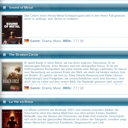
Sound of Metal
Das Leben eines Heavy-Metal-Schlagzeugers wird in den freien Fall gestürzt,
wenn er anfängt, sein Gehör zu verlieren.
Genre:
Drama
,
Music
IMDb:
7.7 / 10
The Broken Circle
Er spielt Banjo in einer Band, sie hat ihren eigenen Tatooshop. Er ist
überzeugter Atheist, ihren Rücken ziert ein übergroßes Kreuz. Er ist ein
hoffnungsloser Romantiker, sie hatte bereits eine Menge Liebhaber. Er träumt
vom Neuanfang am anderen Ende der Welt, sie steht mit beiden beinen fest
am Boden. Er spricht, sie hört zu. Elise (Veerle Baetens) und Didier (Johan
Heldenbergh) sind Freigeister, die unterschiedlicher nicht sein könnten. Und
doch war es Liebe auf den ersten Blick. Als Maybelle geboren wird, scheint
das Glück des Paares perfekt. Doch das Schicksal hat eine schwere Prüfung
für die beiden geplant. Gemeinsam muss das ungleiche Paar für die gleiche
Genre:
Drama
,
Music
IMDb:
7.7 / 10
Hoffnung kämpfen…
La Vie en Rose
La Môme eröffnete die Berlinale 2007 und erntete tosenden Beifall. Die
Geschichte über das kleine Mädchen aus dem armen Pariser Stadtteil
Belleville, das die Herzen der Franzosen als Edith Piaf eroberte, beschränkt
sich nicht auf die glanzvollen Momente im Leben der Sängerin, sondern zeigt
einen Menschen zwischen Krankheit, Drogensucht und Leid.