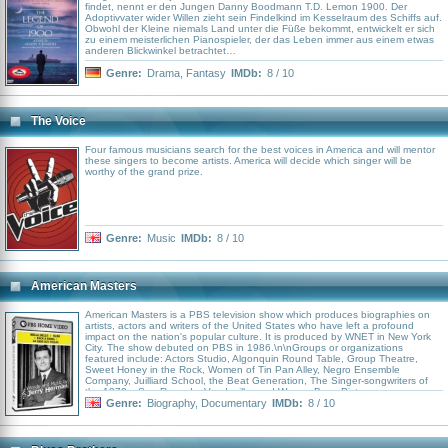
findet, nennt er den Jungen Danny Boodmann T.D. Lemon 1900. Der
Adoptivvater wider Willen zieht sein Findelkind im Kesselraum des Schiffs auf.
Obwohl der Kleine niemals Land unter die Füße bekommt, entwickelt er sich
zu einem meisterlichen Pianospieler, der das Leben immer aus einem etwas
anderen Blickwinkel betrachtet…
Genre:
Drama
,
Fantasy
IMDb:
8 / 10
The Voice
Four famous musicians search for the best voices in America and will mentor
these singers to become artists. America will decide which singer will be
worthy of the grand prize.
Genre:
Music
IMDb:
8 / 10
American Masters
American Masters is a PBS television show which produces biographies on
artists, actors and writers of the United States who have left a profound
impact on the nation's popular culture. It is produced by WNET in New York
City. The show debuted on PBS in 1986.\n\nGroups or organizations
featured include: Actors Studio, Algonquin Round Table, Group Theatre,
Sweet Honey in the Rock, Women of Tin Pan Alley, Negro Ensemble
Company, Juilliard School, the Beat Generation, The Singer-songwriters of
the 1970s, Sun Records, Vaudeville, and Warner Bros. Pictures.
Genre:
Biography
,
Documentary
IMDb:
8 / 10