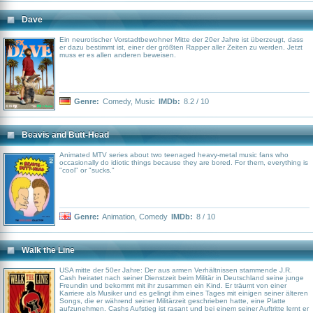
Dave
Ein neurotischer Vorstadtbewohner Mitte der 20er Jahre ist überzeugt, dass
er dazu bestimmt ist, einer der größten Rapper aller Zeiten zu werden. Jetzt
muss er es allen anderen beweisen.
Genre:
Comedy
,
Music
IMDb:
8.2 / 10
Beavis and Butt-Head
Animated MTV series about two teenaged heavy-metal music fans who
occasionally do idiotic things because they are bored. For them, everything is
"cool" or "sucks."
Genre:
Animation
,
Comedy
IMDb:
8 / 10
Walk the Line
USA mitte der 50er Jahre: Der aus armen Verhältnissen stammende J.R.
Cash heiratet nach seiner Dienstzeit beim Militär in Deutschland seine junge
Freundin und bekommt mit ihr zusammen ein Kind. Er träumt von einer
Karriere als Musiker und es gelingt ihm eines Tages mit einigen seiner älteren
Songs, die er während seiner Militärzeit geschrieben hatte, eine Platte
aufzunehmen. Cashs Aufstieg ist rasant und bei einem seiner Auftritte lernt er