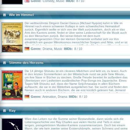
Genre:
Comedy
,
Music
IMDb:
8 / 10
Wie im Himmel
Der weltberühmte Dirigent Daniel Dareus (Michael Nyqvist) kehrt in Wie im
Himmel nach einem schweren Kollaps in sein schwedisches Heimatdorf
zurück. Eigentlich wollte er sich von der Welt zurückziehen, doch als er das
Amt des Kantors antritt, findet er über seine Leidenschaft für die Musik auch
zu den Menschen zurück. Bei seiner Arbeit mit dem bunt
zusammengesetzten Chor der kleinen Gemeinde entfaltet sich vor ihm
allmählich ein ganzer Mikrokosmos menschlicher Sorgen und Nöte, und er ist
überglücklich, als er erkennt, dass er mit Hilfe der Musik einen Weg in die
Herzen der anderen findet. Das ist die Erfüllung seines Traums, mit dem er
Genre:
Drama
,
Music
IMDb:
8 / 10
vor Jahrzehnten aus dieser Gegend aufgebrochen war…
Stimme des Herzens
Die 14 jährige Shizuku ist ein cleveres Mädchen und liebt es, zu lesen. Auch
in den letzten Sommerferien an der Mittelschule nutzt sie jede freie Minute,
um ihre Nase in Bücher zu stecken. Große Freude bereitet ihr außerdem das
Übersetzen von Liedtexten ausländischer Pop-Songs ins Japanische. Eines
Tages fällt Shizuku auf, dass der Name Seiji Amasawa in allen Büchern
auftaucht, die sie in der Bibliothek ausgeliehen hat. Sie sucht und findet den
Namen auch in anderen Büchern, die sie erst kürzlich gelesen hat. Jemand
anders, jemand den sie nicht kennt, hat also irgendwo genau denselben
Büchergeschmack wie sie. Jedes Buch, das sie liest, hat er bereits gelesen
Genre:
Animation
,
Drama
IMDb:
8 / 10
und sie ist sich nicht sicher, ob ihr diese Vorstellung gefällt. Am folgenden Tag
ist Shizuku auf dem Weg zu ihrem Vater, um ihm sein Mittagessen zu bringen,
als sie eine gewöhnlich aussehende Katze entdeckt, die ganz alleine im Zug
mitfährt. Zunächst kann sie kaum glauben, dass die Katze wirklich alleine ist,
Ray
doch als das Tier den Zug an der Station verlässt, an der auch Shizuku
aussteigen muss, beschließt das Mädchen, ihr zu folgen. Die zufällige
Begegnung mit der Katze führt Shizuku zum Haus Seiji Amasawas. Dort lernt
Wäre das Leben nur die Summe seiner Bestandteile, dann würde sich die
sie eine Familie kennen, die die Musik liebt und die mystische und magische
Lebensgeschichte von Ray Charles aus vielen Hochs und Tiefs in einer
Katze lehrt sie, nach “den verborgenen Schätzen” des Lebens zu suchen.
langen, preisgekrönten Musiker-Karriere zusammensetzen. Doch bei einem
Shizuku träumt davon, Schriftstellerin zu werden und Seiji möchte nach
Mann, der wie kein zweiter seine Existenzkämpfe, seinen Schmerz und seine