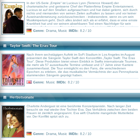
In der US-Serie „Empire“ ist Lucious Lyon (Terrence Howard) der
charismatische und gerissene Chef der Plattenfirma Empire Entertainment.
Lucious ist auf den Straßen aufgewachsen und hat dabei gelernt, sich durch
nichts und niemanden von seinen Zielen aufhalten zu lassen und vor keiner
Auseinandersetzung zurückzuschrecken - insbesondere, wenn es um sein
Musikimperium geht. Doch alles ändert sich als er erfährt, dass er eine ernste
Krankheit hat und vor seinem absehbaren Tod einen Nachfolger für sein
Imperium finden muss. Nun steht er vor der schwierigen Wahl, welcher seiner
drei Söhne Empire Entertainment übernehmen soll: Andre (Trai Byers), Jamal
Genre:
Drama
,
Music
IMDb:
8.2 / 10
(Jussie Smollett) oder Hakeem (Bryshere Gray).
Taylor Swift: The Eras Tour
Nach ihrem sechstägigen Auftritt im SoFi Stadium in Los Angeles im August
präsentiert die Sängerin Taylor Swift den Konzertfilm „Taylor Swift: The Eras
Tour“. Diese Produktion bietet einen Einblick in Swifts internationale Tournee,
die mehr als 57 ausverkaufte Termine umfasst und 17 Jahre einer Karriere
zusammenfasst. Die Tour ermöglicht es den Fans, die verschiedenen
Epochen zu erleben, die das musikalische Vermächtnis der aus Pennsylvania
stammenden Sängerin geprägt haben.
Genre:
Music
IMDb:
8.2 / 10
Herbstsonate
Charlotte Andergast ist eine berühmte Konzertpianistin. Nach langer Zeit
besucht sie mal wieder ihre Tochter Eva. Das Verhältnis zwischen den beiden
Frauen ist ziemlich angespannt. Eva wirft Charlotte mangelnde Mutterliebe
vor. Der Konflikt spitzt sich zu.
Genre:
Drama
,
Music
IMDb:
8.2 / 10