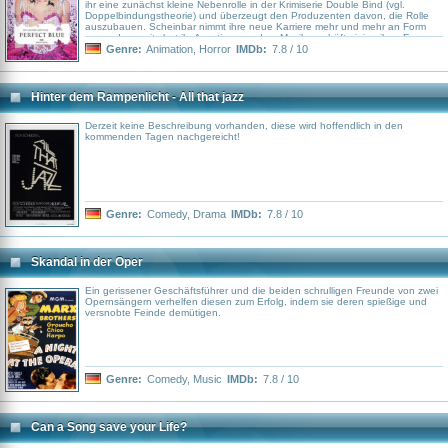
ihr eine zunächst kleine Nebenrolle in der Krimiserie Double Bind (vgl.
Doppelbindungstheorie) und überzeugt den Produzenten davon, die Rolle
auszubauen. Scheinbar nimmt ihre neue Karriere mehr und mehr an Form
an, andererseits hat ihr Ausstieg aus dem Musikgeschäft einige ihrer Fans
scheinbar so sehr verstimmt, dass sie außer Fanpost nun auch Drohbriefe
Genre:
Animation
,
Horror
IMDb:
7.8 / 10
erhält, von denen einer sich sogar als Briefbombe entpuppt.
Hinter dem Rampenlicht - All that jazz
Derzeit keine Beschreibung vorhanden, diese wird hoffendlich in den
kommenden Tagen nachgereicht!
Genre:
Comedy
,
Drama
IMDb:
7.8 / 10
Skandal in der Oper
Ein gerissener Geschäftsführer und die beiden schrulligen Freunde von zwei
Opernsängern verhelfen diesen zum Erfolg, indem sie deren spießige und
versnobte Feinde demütigen.
Genre:
Comedy
,
Music
IMDb:
7.8 / 10
Can a Song save your Life?