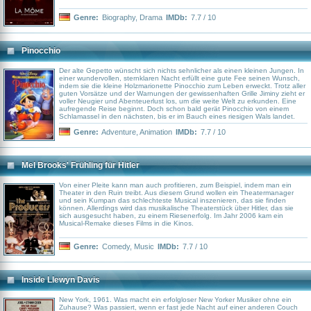
Genre:
Biography
,
Drama
IMDb:
7.7 / 10
Pinocchio
Der alte Gepetto wünscht sich nichts sehnlicher als einen kleinen Jungen. In
einer wundervollen, sternklaren Nacht erfüllt eine gute Fee seinen Wunsch,
indem sie die kleine Holzmarionette Pinocchio zum Leben erweckt. Trotz aller
guten Vorsätze und der Warnungen der gewissenhaften Grille Jiminy zieht er
voller Neugier und Abenteuerlust los, um die weite Welt zu erkunden. Eine
aufregende Reise beginnt. Doch schon bald gerät Pinocchio von einem
Schlamassel in den nächsten, bis er im Bauch eines riesigen Wals landet.
Genre:
Adventure
,
Animation
IMDb:
7.7 / 10
Mel Brooks' Frühling für Hitler
Von einer Pleite kann man auch profitieren, zum Beispiel, indem man ein
Theater in den Ruin treibt. Aus diesem Grund wollen ein Theatermanager
und sein Kumpan das schlechteste Musical inszenieren, das sie finden
können. Allerdings wird das musikalische Theaterstück über Hitler, das sie
sich ausgesucht haben, zu einem Riesenerfolg. Im Jahr 2006 kam ein
Musical-Remake dieses Films in die Kinos.
Genre:
Comedy
,
Music
IMDb:
7.7 / 10
Inside Llewyn Davis
New York, 1961. Was macht ein erfolgloser New Yorker Musiker ohne ein
Zuhause? Was passiert, wenn er fast jede Nacht auf einer anderen Couch