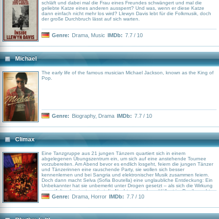
schläft und dabei mal die Frau eines Freundes schwängert und mal die
geliebte Katze eines anderen aussperrt? Und was, wenn er diese Katze
dann einfach nicht mehr los wird? Llewyn Davis lebt für die Folkmusik, doch
der große Durchbruch lässt auf sich warten.
Genre:
Drama
,
Music
IMDb:
7.7 / 10
Michael
The early life of the famous musician Michael Jackson, known as the King of
Pop.
Genre:
Biography
,
Drama
IMDb:
7.7 / 10
Climax
Eine Tanzgruppe aus 21 jungen Tänzern quartiert sich in einem
abgelegenen Übungszentrum ein, um sich auf eine anstehende Tournee
vorzubereiten. Am Abend bevor es endlich losgeht, feiern die jungen Tänzer
und Tänzerinnen eine rauschende Party, sie wollen sich besser
kennenlernen und bei Sangria und elektronischer Musik zusammen feiern.
Doch dann macht Selva (Sofia Boutella) eine unglaubliche Entdeckung: Ein
Unbekannter hat sie unbemerkt unter Drogen gesetzt – als sich die Wirkung
zu entfalten beginnt, mutiert die Nacht zum wahren Höllentrip: Panik macht
sich unter den jungen Künstlern breit, unterschwellige Abneigung eskaliert in
Genre:
Drama
,
Horror
IMDb:
7.7 / 10
plötzlichen Gewaltausbrüchen und aus harmloser Zuneigung wird ...