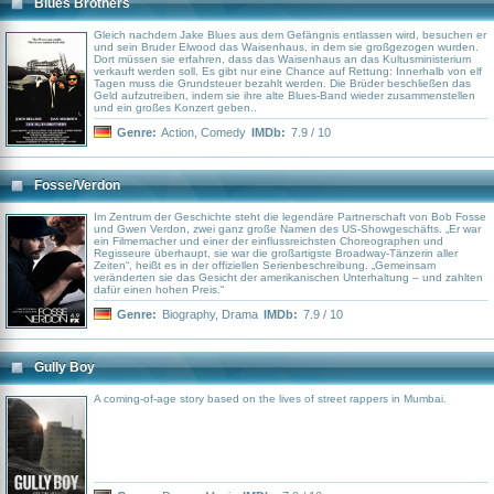
Blues Brothers
Gleich nachdem Jake Blues aus dem Gefängnis entlassen wird, besuchen er
und sein Bruder Elwood das Waisenhaus, in dem sie großgezogen wurden.
Dort müssen sie erfahren, dass das Waisenhaus an das Kultusministerium
verkauft werden soll. Es gibt nur eine Chance auf Rettung: Innerhalb von elf
Tagen muss die Grundsteuer bezahlt werden. Die Brüder beschließen das
Geld aufzutreiben, indem sie ihre alte Blues-Band wieder zusammenstellen
und ein großes Konzert geben..
Genre:
Action
,
Comedy
IMDb:
7.9 / 10
Fosse/Verdon
Im Zentrum der Geschichte steht die legendäre Partnerschaft von Bob Fosse
und Gwen Verdon, zwei ganz große Namen des US-Showgeschäfts. „Er war
ein Filmemacher und einer der einflussreichsten Choreographen und
Regisseure überhaupt, sie war die großartigste Broadway-Tänzerin aller
Zeiten“, heißt es in der offiziellen Serienbeschreibung. „Gemeinsam
veränderten sie das Gesicht der amerikanischen Unterhaltung – und zahlten
dafür einen hohen Preis.“
Genre:
Biography
,
Drama
IMDb:
7.9 / 10
Gully Boy
A coming-of-age story based on the lives of street rappers in Mumbai.