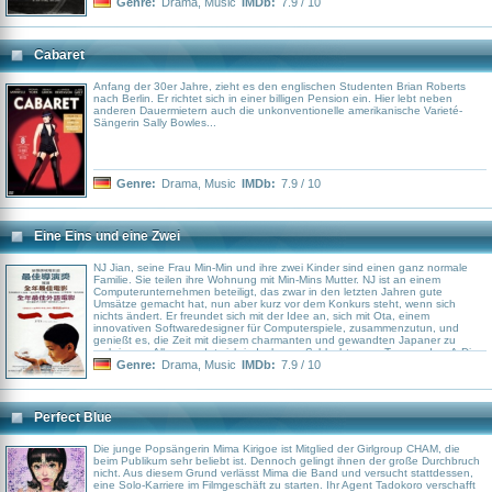
Genre:
Drama
,
Music
IMDb:
7.9 / 10
Cabaret
Anfang der 30er Jahre, zieht es den englischen Studenten Brian Roberts
nach Berlin. Er richtet sich in einer billigen Pension ein. Hier lebt neben
anderen Dauermietern auch die unkonventionelle amerikanische Varieté-
Sängerin Sally Bowles...
Genre:
Drama
,
Music
IMDb:
7.9 / 10
Eine Eins und eine Zwei
NJ Jian, seine Frau Min-Min und ihre zwei Kinder sind einen ganz normale
Familie. Sie teilen ihre Wohnung mit Min-Mins Mutter. NJ ist an einem
Computerunternehmen beteiligt, das zwar in den letzten Jahren gute
Umsätze gemacht hat, nun aber kurz vor dem Konkurs steht, wenn sich
nichts ändert. Er freundet sich mit der Idee an, sich mit Ota, einem
innovativen Softwaredesigner für Computerspiele, zusammenzutun, und
genießt es, die Zeit mit diesem charmanten und gewandten Japaner zu
verbringen. Alles wendet sich jedoch zum Schlechten am Tag, an dem A-Di,
der Bruder von Mi-Mi, heiratet. An diesem Tag erleidet Mi Mis Mutter einen
Genre:
Drama
,
Music
IMDb:
7.9 / 10
Schlaganfall und wird mit dem Notfallwagen in das Krankenhaus gebracht,
wo sie in ein Koma fällt, aus dem sie nie wieder erwachen wird. Ebenfalls an
diesem Tag begegnet A-Di Sherry, seiner Jugendliebe, die nun verheiratet ist
und die er seit 20 Jahren nicht mehr gesehen hat ...
Perfect Blue
Die junge Popsängerin Mima Kirigoe ist Mitglied der Girlgroup CHAM, die
beim Publikum sehr beliebt ist. Dennoch gelingt ihnen der große Durchbruch
nicht. Aus diesem Grund verlässt Mima die Band und versucht stattdessen,
eine Solo-Karriere im Filmgeschäft zu starten. Ihr Agent Tadokoro verschafft