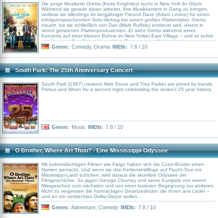
Die junge Musikerin Gretta (Keira Knightley) sucht in New York ihr Glück.
Während sie gerade daran arbeitet, ihre Musikkarriere in Gang zu bringen,
verlässt sie allerdings ihr langjähriger Freund Dave (Adam Levine) für einen
erfolgversprechenden Solo-Vertrag bei einem großen Plattenlabel. Gretta
trauert, bis sie schließlich von Dan (Mark Ruffalo) entdeckt wird, einem in
Verruf geratenen Plattenproduzenten. Er sieht Gretta während eines
Konzerts auf einer kleinen Bühne im New Yorker East Village – und ist sofort
von ihrem großen Talent überwältigt. Zusammen wollen beide den
Neuanfang stemmen. Sie arbeiten an einem Album, das sie an quirligen
Genre:
Comedy
,
Drama
IMDb:
7.8 / 10
Orten der Großstadt aufnehmen anstatt im Studio. So kommen sich Gretta
und Dan schnell näher. Aus der glücklichen Begegnung entsteht eine
Beziehung gegenseitiger Unterstützung und Bestätigung, die nicht nur das
Leben der begabten Musikerin, sondern auch den strauchelnden
South Park: The 25th Anniversary Concert
Produzenten grundlegend verändert...
South Park (1997) creators Matt Stone and Trey Parker are joined by bands
Primus and Ween for a second night celebrating the series's 25 year history.
Genre:
Music
IMDb:
7.8 / 10
O Brother, Where Art Thou? - Eine Mississippi-Odyssee
Mit kultverdächtigen Filmen wie Fargo haben sich die Coen-Brüder einen
Namen gemacht. Und wenn sie drei Kettensträflinge auf Flucht-Tour ins
Mississippi-Land schicken, wird daraus die skurrilste Odyssee der
Filmgeschichte. So jagen George Clooney und seine Kumpels von einem
Missgeschick zum nächsten und von einer kuriosen Begegnung zur anderen.
Nicht zu vergessen die hartnäckigen Gesetzeshüter, die ihnen ans Leder –
und an ein verstecktes Dollar-Depot wollen…
Genre:
Adventure
,
Comedy
IMDb:
7.8 / 10