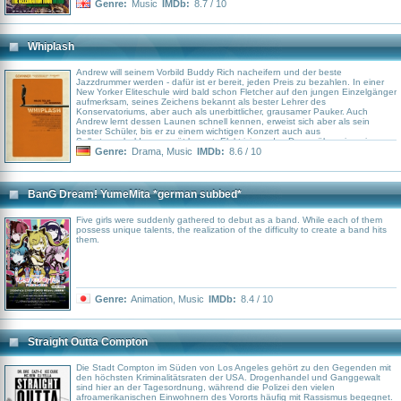
Genre:
Music
IMDb:
8.7 / 10
Whiplash
Andrew will seinem Vorbild Buddy Rich nacheifern und der beste
Jazzdrummer werden - dafür ist er bereit, jeden Preis zu bezahlen. In einer
New Yorker Eliteschule wird bald schon Fletcher auf den jungen Einzelgänger
aufmerksam, seines Zeichens bekannt als bester Lehrer des
Konservatoriums, aber auch als unerbittlicher, grausamer Pauker. Auch
Andrew lernt dessen Launen schnell kennen, erweist sich aber als sein
bester Schüler, bis er zu einem wichtigen Konzert auch aus
Selbstverschulden zu spät kommt. Elektrisierendes Drama über einen jungen
Jazzschlagzeuger, der an einem New Yorker Konservatorium auf einen
Genre:
Drama
,
Music
IMDb:
8.6 / 10
ebenso genialen wie sadistischen Lehrer prallt.
BanG Dream! YumeMita *german subbed*
Five girls were suddenly gathered to debut as a band. While each of them
possess unique talents, the realization of the difficulty to create a band hits
them.
Genre:
Animation
,
Music
IMDb:
8.4 / 10
Straight Outta Compton
Die Stadt Compton im Süden von Los Angeles gehört zu den Gegenden mit
den höchsten Kriminalitätsraten der USA. Drogenhandel und Ganggewalt
sind hier an der Tagesordnung, während die Polizei den vielen
afroamerikanischen Einwohnern des Vororts häufig mit Rassismus begegnet.