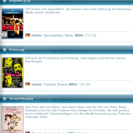
Rhythm Is It!
250 Kinder und Jugendliche, die meisten ohne jede Erfahrung mit klassischer
Musik, proben Strawinsky.
Genre:
Documentary
,
Music
IMDb:
7.7 / 10
Kneecap
Erforscht die Entstehung von Kneecap, einer hippen und frechen irischen
Rap-Gruppe.
Genre:
Comedy
,
Drama
IMDb:
7.6 / 10
Victor/Victoria
Eine Frau wird zum Mann. Und dieser Mann wird der Star von Paris. Blake
Edwards schuf mit Julie Andrews eine intelligente Komödie. Sie wird gewürzt
durch schillernde Cabareteinlagen und die stilvolle Ausstattung des Paris der
zwanziger Jahre.