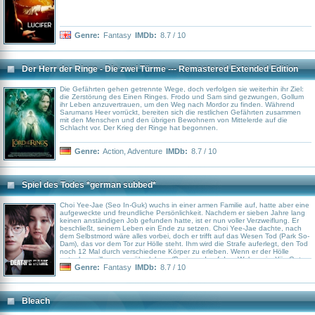
Genre:
Fantasy
IMDb:
8.7 / 10
Der Herr der Ringe - Die zwei Türme --- Remastered Extended Edition
Die Gefährten gehen getrennte Wege, doch verfolgen sie weiterhin ihr Ziel:
die Zerstörung des Einen Ringes. Frodo und Sam sind gezwungen, Gollum
ihr Leben anzuvertrauen, um den Weg nach Mordor zu finden. Während
Sarumans Heer vorrückt, bereiten sich die restlichen Gefährten zusammen
mit den Menschen und den übrigen Bewohnern von Mittelerde auf die
Schlacht vor. Der Krieg der Ringe hat begonnen.
Genre:
Action
,
Adventure
IMDb:
8.7 / 10
Spiel des Todes *german subbed*
Choi Yee-Jae (Seo In-Guk) wuchs in einer armen Familie auf, hatte aber eine
aufgeweckte und freundliche Persönlichkeit. Nachdem er sieben Jahre lang
keinen anständigen Job gefunden hatte, ist er nun voller Verzweiflung. Er
beschließt, seinem Leben ein Ende zu setzen. Choi Yee-Jae dachte, nach
dem Selbstmord wäre alles vorbei, doch er trifft auf das Wesen Tod (Park So-
Dam), das vor dem Tor zur Hölle steht. Ihm wird die Strafe auferlegt, den Tod
noch 12 Mal durch verschiedene Körper zu erleben. Wenn er der Hölle
entgehen will, muss er überleben. (Basierend auf dem Webcomic „Yije Got
Jookseummida“, von Lee Won-Sik)
Genre:
Fantasy
IMDb:
8.7 / 10
Bleach