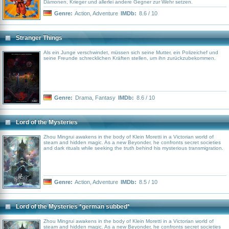
Dämonen, Krieger und allerlei andere Gegner zur Wehr setzen.
Genre:
Action
,
Adventure
IMDb:
8.6 / 10
Stranger Things
Als ein Junge verschwindet, müssen sich seine Mutter, ein Polizeichef und
seine Freunde schrecklichen Kräften stellen, um ihn zurückzubekommen.
Genre:
Drama
,
Fantasy
IMDb:
8.6 / 10
Lord of the Mysteries
Zhou Mingrui awakens in the body of Klein Moretti in a Victorian world of
steam and hidden magic. As a new Beyonder, he confronts secret societies
and dark rituals while seeking the truth behind his mysterious transmigration.
Genre:
Action
,
Adventure
IMDb:
8.5 / 10
Lord of the Mysteries *german subbed*
Zhou Mingrui awakens in the body of Klein Moretti in a Victorian world of
steam and hidden magic. As a new Beyonder, he confronts secret societies