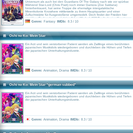
Universum als auch bei den Guardians Of The Galaxy nach wie vor spürbar.
Während Star-Lord (Chris Pratt) noch immer Gamora (Zoe Saldana)
hinterhertrauert, hat seine Truppe die ehemalige intergalaktische
Minenkolonie Knowhere mittlerweile zu ihrem Hauptquartier und einer
Zufluchtstätte für Ausgestoßene umgemodelt. Doch findet der Frieden hier
ein jähes Ende, als der mächtige Adam Warlock (Will Poulter), eine Kreation
der rachsüchtigen Sovereign-Hohepriesterin Ayesha (Elizabeth Debicki),
Genre:
Fantasy
IMDb:
8.3 / 10
Knowhere attackiert. Um einen der ihren zu retten, begeben sich Star-Lord,
Drax (Dave Bautista), Groot (Stimme im Original: Vin Diesel) und Co.
daraufhin auf eine kosmische Odyssee, die eng mit der traumatischen
Vergangenheit von Rocket (Bradley Cooper) verknüpft ist, welcher einst vom
Oshi no Ko: Mein Star
nach Perfektion strebenden High Evolutionary (Chukwudi Iwuji) erschaffen
wurde…
Ein Arzt und sein verstorbener Patient werden als Zwillinge eines berühmten
japanischen Musikidols wiedergeboren und durchleben die Höhen und Tiefen
der japanischen Unterhaltungsindustrie.
Genre:
Animation
,
Drama
IMDb:
8.3 / 10
Oshi no Ko: Mein Star *german subbed*
Ein Arzt und sein verstorbener Patient werden als Zwillinge eines berühmten
japanischen Musikidols wiedergeboren und durchleben die Höhen und Tiefen
der japanischen Unterhaltungsindustrie.
Genre:
Animation
,
Drama
IMDb:
8.3 / 10