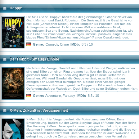
Happy!
Die Sci-Fi-Serie „Happy!“ basiert auf der gleichnamigen Graphic Novel von
Grant Morrison und Darick Robertson. Die Serie erzählt die Geschichte von
Nick Sax (Christopher Meloni), einem korrupten Ex-Polizisten, der nun als
Auftragsmörder arbeitet. Er lebt in einer Welt von wahllosem Mord,
seelenlosem Sex und Betrug. Nachdem ein Auftrag schiefgelaufen ist, wird
sein Leben für immer durch ein winziges, immerzu positives, eingebildetes
blaues Pferd/Einhorn/Hippo namens „Happy“ (Patton Oswalt) verändert.
Genre:
Comedy
,
Crime
IMDb:
8.3 / 10
Der Hobbit - Smaugs Einöde
Nachdem die Zwerge, Gandalf und Bilbo den Orks und Wargen entkommen
sind und Bilbo den einen Ring ergattert hat, liegt der Erebor scheinbar in
greifbarer Nähe. Doch auf dem Weg dorthin gilt es neue Gefahren zu
bestehen. Während Gandalf die Gruppe verlässt, muss Bilbo mit den
Zwergen den Düsterwald durchqueren. Gerade einer Attacke gieriger
Riesenspinnen entkommen, gerät die Gruppe um Bilbo auch schon in die
Gefangenschaft der Waldelben. Doch Bilbo und seine Gefährten geben nicht
auf. Sie müssen ihre Aufgabe erfüllen und den Weg zu Smaug finden.
Genre:
Adventure
,
Fantasy
IMDb:
8.3 / 10
X-Men: Zukunft ist Vergangenheit
X-Men: Zukunft ist Vergangenheit, die Fortsetzung von X-Men: Erste
Entscheidung, basiert auf der Comic-Storyline Days of Future Past der Reihe
The Uncanny X-Men. Diese spielt in einer dystopischen Zukunft, in der
Mutanten in Internierungscamps gefangengehalten werden und die Erde von
den Sentinels beherrscht wird. Unter den Inhaftierten ist auch Wolverine. Es
gelingt ihm, durch die Zeit zu reisen, um zu versuchen, den Verlauf der