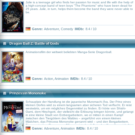
Julie is a teenage girl who finds her passion for music and life with the help of
a high-concept band of teen boys "The Phantoms" who have been dead for
25 years. Julie, in turn, helps them become the band they were never able to
be.
Genre:
Adventure
,
Comedy
IMDb:
8.4 / 10
Dragon Ball Z: Battle of Gods
Animationsfilm der weltweit beliebten Manga-Serie Dragonball.
Genre:
Action
,
Animation
IMDb:
8.4 / 10
Prinzessin Mononoke
Schauplatz der Handlung ist die japanische Muromachi Ära. Der Prinz eines
kleinen Dorfes wird zu einem langsamen aber sicheren Tod verflucht. Er reist
westwärts, um ein mögliches Gegenmittel zu finden. Er hörte von Shishi-
Gami, dem Hirschgott, der vielleicht die Erlösung bringen könnte, und gelangt
in eine kleine Stadt von Erzbergarbeitern, wo er mitten in einen Kampf
zwischen den Tiergöttern des Waldes – angeführt von einem kleinen
Mädchen, das Princess Mononoke genannt wird – und den Bergarbeitern.
Eine mysteriöse Gruppe von Männern ist ebenfalls in den Kampf verwickelt,
die nach dem Kopf von Shishi-Gami suchen, um dadurch Unsterblichkeit zu
Genre:
Adventure
,
Animation
IMDb:
8.4 / 10
erlangen.