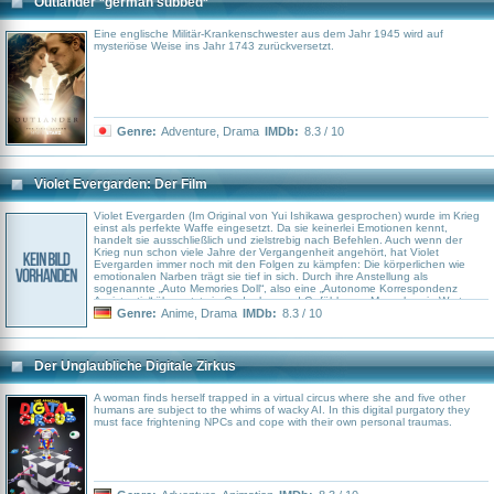
Outlander *german subbed*
Eine englische Militär-Krankenschwester aus dem Jahr 1945 wird auf
mysteriöse Weise ins Jahr 1743 zurückversetzt.
Genre:
Adventure
,
Drama
IMDb:
8.3 / 10
Violet Evergarden: Der Film
Violet Evergarden (Im Original von Yui Ishikawa gesprochen) wurde im Krieg
einst als perfekte Waffe eingesetzt. Da sie keinerlei Emotionen kennt,
handelt sie ausschließlich und zielstrebig nach Befehlen. Auch wenn der
Krieg nun schon viele Jahre der Vergangenheit angehört, hat Violet
Evergarden immer noch mit den Folgen zu kämpfen: Die körperlichen wie
emotionalen Narben trägt sie tief in sich. Durch ihre Anstellung als
sogenannte „Auto Memories Doll“, also eine „Autonome Korrespondenz
Assistentin“ übersetzt sie Gedanken und Gefühle von Menschen in Worte
und überbringt diese als Briefe. Dabei begegnet Violet vielen verschiedenen
Genre:
Anime
,
Drama
IMDb:
8.3 / 10
Menschen und Formen der Liebe – und beginnt selbst zu begreifen, was ihr
einst ein besonderer Mensch auf dem Schlachtfeld anvertraute...
Der Unglaubliche Digitale Zirkus
A woman finds herself trapped in a virtual circus where she and five other
humans are subject to the whims of wacky AI. In this digital purgatory they
must face frightening NPCs and cope with their own personal traumas.