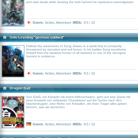
and dark rituals while seeking the truth behind his mysterious transmigration.
Genre:
Action
,
Adventure
IMDb:
8.5 / 10
Solo Leveling *german subbed*
Follows the adventures of Sung Jinwoo in a world that is constantly
threatened by monsters and evil forces. In his battles Sung transforms
himself from the weakest hunter of all mankind to one of the strongest
hunters in existence.
Genre:
Action
,
Adventure
IMDb:
8.5 / 10
Dragon Ball
Son Gokû, ein Kämpfer mit einem Affenschwanz, geht auf eine Quest mit
einer Auswahl von seltsamen Charakteren auf der Suche nach den
Drachenkugeln, eine Reihe von Kristallen, die ihren Träger alles geben
können, was sie wünschen.
Genre:
Action
,
Adventure
IMDb:
8.5 / 10