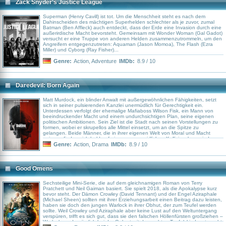
Zack Snyder's Justice League
Superman (Henry Cavill) ist tot. Um die Menschheit steht es nach dem
Dahinscheiden des mächtigen Superhelden schlechter als je zuvor, zumal
Batman (Ben Affleck) auch entdeckt, dass der Erde eine Invasion durch eine
außerirdische Macht bevorsteht. Gemeinsam mit Wonder Woman (Gal Gadot)
versucht er eine Truppe von anderen Helden zusammenzutrommeln, um den
Angreifern entgegenzutreten: Aquaman (Jason Momoa), The Flash (Ezra
Miller) und Cyborg (Ray Fisher)...
Genre:
Action
,
Adventure
IMDb:
8.9 / 10
Daredevil: Born Again
Matt Murdock, ein blinder Anwalt mit außergewöhnlichen Fähigkeiten, setzt
sich in seiner pulsierenden Kanzlei unermüdlich für Gerechtigkeit ein.
Unterdessen verfolgt der ehemalige Mafiaboss Wilson Fisk, ein Mann von
beeindruckender Macht und einem undurchsichtigen Plan, seine eigenen
politischen Ambitionen. Sein Ziel ist die Stadt nach seinen Vorstellungen zu
formen, wobei er skrupellos alle Mittel einsetzt, um an die Spitze zu
gelangen. Beide Männer, die in ihrer eigenen Welt von Moral und Macht
agieren, finden sich bald auf einem unvermeidlichen Kollisionskurs wieder.
Ihre Kämpfe führen sie aber nicht nur als Bürger, sondern auch als Daredevil
Genre:
Action
,
Drama
IMDb:
8.9 / 10
und Kingpin.
Good Omens
Sechsteilige Mini-Serie, die auf dem gleichnamigen Roman von Terry
Pratchett und Neil Gaiman basiert. Sie spielt 2018, als die Apokalypse kurz
bevor steht. Der Dämon Crowley (David Tennant) und der Engel Aziraphale
(Michael Sheen) sollten mit ihrer Erziehungsarbeit einen Beitrag dazu leisten,
haben sie doch den jungen Warlock in ihrer Obhut, der zum Teufel werden
sollte. Weil Crowley und Aziraphale aber keine Lust auf den Weltuntergang
verspüren, trifft es sich gut, dass sie den falschen Höllenfürsten großziehen –
Warlock wurde nämlich bei der Geburt mit dem echten Teufelskind vertauscht.