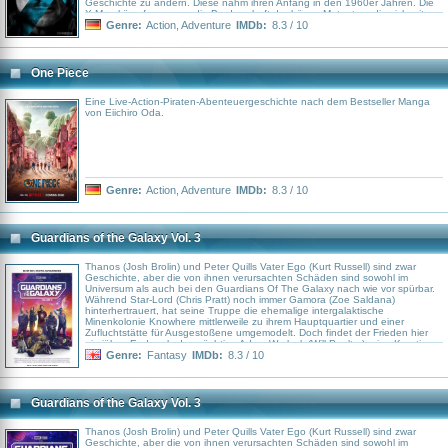
Geschichte zu ändern. Diese nahm ihren Anfang in den 1960er Jahren. Die
X-Men kämpfen gegen die Bruderschaft der bösen Mutanten, die sich mit
Magneto (Michael Fassbender) und Mystique (Jennifer Lawrence) bereits in
Genre:
Action
,
Adventure
IMDb:
8.3 / 10
X-Men: Erste Entscheidung geformt hatte. Als nächsten Schlag planen diese
ein Attentat gegen Senator Robert Kennedy, das im Falle eines Erfolges
jedoch zu eines Massenverhaftungswelle unter Mutanten und deren
Internierung führen würde
One Piece
Eine Live-Action-Piraten-Abenteuergeschichte nach dem Bestseller Manga
von Eiichiro Oda.
Genre:
Action
,
Adventure
IMDb:
8.3 / 10
Guardians of the Galaxy Vol. 3
Thanos (Josh Brolin) und Peter Quills Vater Ego (Kurt Russell) sind zwar
Geschichte, aber die von ihnen verursachten Schäden sind sowohl im
Universum als auch bei den Guardians Of The Galaxy nach wie vor spürbar.
Während Star-Lord (Chris Pratt) noch immer Gamora (Zoe Saldana)
hinterhertrauert, hat seine Truppe die ehemalige intergalaktische
Minenkolonie Knowhere mittlerweile zu ihrem Hauptquartier und einer
Zufluchtstätte für Ausgestoßene umgemodelt. Doch findet der Frieden hier
ein jähes Ende, als der mächtige Adam Warlock (Will Poulter), eine Kreation
der rachsüchtigen Sovereign-Hohepriesterin Ayesha (Elizabeth Debicki),
Genre:
Fantasy
IMDb:
8.3 / 10
Knowhere attackiert. Um einen der ihren zu retten, begeben sich Star-Lord,
Drax (Dave Bautista), Groot (Stimme im Original: Vin Diesel) und Co.
daraufhin auf eine kosmische Odyssee, die eng mit der traumatischen
Vergangenheit von Rocket (Bradley Cooper) verknüpft ist, welcher einst vom
Guardians of the Galaxy Vol. 3
nach Perfektion strebenden High Evolutionary (Chukwudi Iwuji) erschaffen
wurde...
Thanos (Josh Brolin) und Peter Quills Vater Ego (Kurt Russell) sind zwar
Geschichte, aber die von ihnen verursachten Schäden sind sowohl im