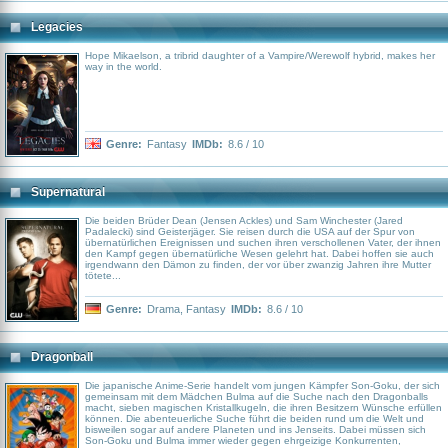
Legacies
Hope Mikaelson, a tribrid daughter of a Vampire/Werewolf hybrid, makes her
way in the world.
Genre:
Fantasy
IMDb:
8.6 / 10
Supernatural
Die beiden Brüder Dean (Jensen Ackles) und Sam Winchester (Jared
Padalecki) sind Geisterjäger. Sie reisen durch die USA auf der Spur von
übernatürlichen Ereignissen und suchen ihren verschollenen Vater, der ihnen
den Kampf gegen übernatürliche Wesen gelehrt hat. Dabei hoffen sie auch
irgendwann den Dämon zu finden, der vor über zwanzig Jahren ihre Mutter
tötete...
Genre:
Drama
,
Fantasy
IMDb:
8.6 / 10
Dragonball
Die japanische Anime-Serie handelt vom jungen Kämpfer Son-Goku, der sich
gemeinsam mit dem Mädchen Bulma auf die Suche nach den Dragonballs
macht, sieben magischen Kristallkugeln, die ihren Besitzern Wünsche erfüllen
können. Die abenteuerliche Suche führt die beiden rund um die Welt und
bisweilen sogar auf andere Planeten und ins Jenseits. Dabei müssen sich
Son-Goku und Bulma immer wieder gegen ehrgeizige Konkurrenten,