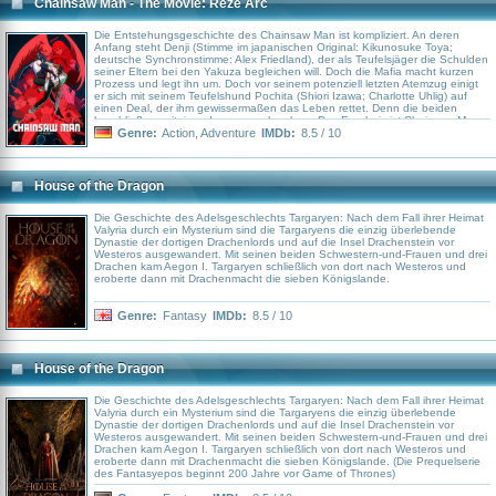
Chainsaw Man - The Movie: Reze Arc
Die Entstehungsgeschichte des Chainsaw Man ist kompliziert. An deren
Anfang steht Denji (Stimme im japanischen Original: Kikunosuke Toya;
deutsche Synchronstimme: Alex Friedland), der als Teufelsjäger die Schulden
seiner Eltern bei den Yakuza begleichen will. Doch die Mafia macht kurzen
Prozess und legt ihn um. Doch vor seinem potenziell letzten Atemzug einigt
er sich mit seinem Teufelshund Pochita (Shiori Izawa; Charlotte Uhlig) auf
einen Deal, der ihm gewissermaßen das Leben rettet. Denn die beiden
beschließen, miteinander zu verschmelzen. Das Ergebnis ist Chainsaw Man,
dessen Welt nun plötzlich von dem aufgetauchten Mädchen Reze (Reina
Genre:
Action
,
Adventure
IMDb:
8.5 / 10
Ueda) durcheinandergebracht wird.
House of the Dragon
Die Geschichte des Adelsgeschlechts Targaryen: Nach dem Fall ihrer Heimat
Valyria durch ein Mysterium sind die Targaryens die einzig überlebende
Dynastie der dortigen Drachenlords und auf die Insel Drachenstein vor
Westeros ausgewandert. Mit seinen beiden Schwestern-und-Frauen und drei
Drachen kam Aegon I. Targaryen schließlich von dort nach Westeros und
eroberte dann mit Drachenmacht die sieben Königslande.
Genre:
Fantasy
IMDb:
8.5 / 10
House of the Dragon
Die Geschichte des Adelsgeschlechts Targaryen: Nach dem Fall ihrer Heimat
Valyria durch ein Mysterium sind die Targaryens die einzig überlebende
Dynastie der dortigen Drachenlords und auf die Insel Drachenstein vor
Westeros ausgewandert. Mit seinen beiden Schwestern-und-Frauen und drei
Drachen kam Aegon I. Targaryen schließlich von dort nach Westeros und
eroberte dann mit Drachenmacht die sieben Königslande. (Die Prequelserie
des Fantasyepos beginnt 200 Jahre vor Game of Thrones)