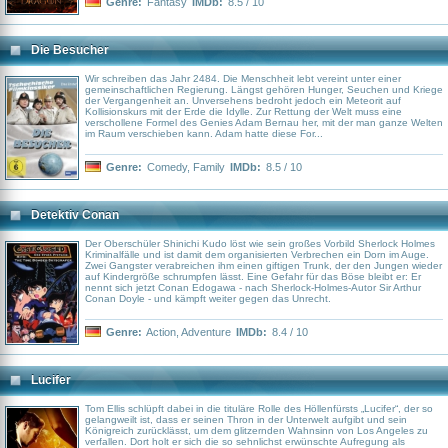
Genre:
Fantasy
IMDb:
8.5 / 10
Die Besucher
Wir schreiben das Jahr 2484. Die Menschheit lebt vereint unter einer
gemeinschaftlichen Regierung. Längst gehören Hunger, Seuchen und Kriege
der Vergangenheit an. Unversehens bedroht jedoch ein Meteorit auf
Kollisionskurs mit der Erde die Idylle. Zur Rettung der Welt muss eine
verschollene Formel des Genies Adam Bernau her, mit der man ganze Welten
im Raum verschieben kann. Adam hatte diese For...
Genre:
Comedy
,
Family
IMDb:
8.5 / 10
Detektiv Conan
Der Oberschüler Shinichi Kudo löst wie sein großes Vorbild Sherlock Holmes
Kriminalfälle und ist damit dem organisierten Verbrechen ein Dorn im Auge.
Zwei Gangster verabreichen ihm einen giftigen Trunk, der den Jungen wieder
auf Kindergröße schrumpfen lässt. Eine Gefahr für das Böse bleibt er: Er
nennt sich jetzt Conan Edogawa - nach Sherlock-Holmes-Autor Sir Arthur
Conan Doyle - und kämpft weiter gegen das Unrecht.
Genre:
Action
,
Adventure
IMDb:
8.4 / 10
Lucifer
Tom Ellis schlüpft dabei in die tituläre Rolle des Höllenfürsts „Lucifer“, der so
gelangweilt ist, dass er seinen Thron in der Unterwelt aufgibt und sein
Königreich zurücklässt, um dem glitzernden Wahnsinn von Los Angeles zu
verfallen. Dort holt er sich die so sehnlichst erwünschte Aufregung als