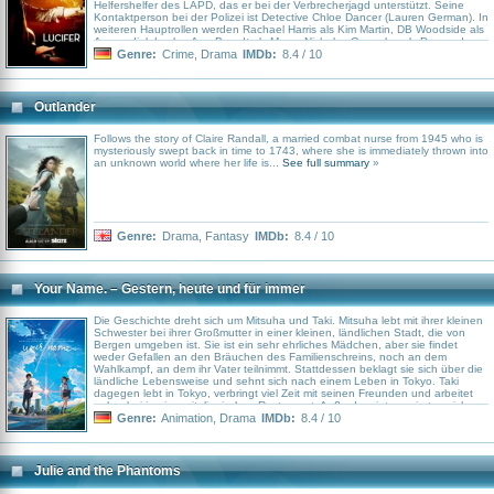
Helfershelfer des LAPD, das er bei der Verbrecherjagd unterstützt. Seine
Kontaktperson bei der Polizei ist Detective Chloe Dancer (Lauren German). In
weiteren Hauptrollen werden Rachael Harris als Kim Martin, DB Woodside als
Amenadiel, Lesley-Ann Brandt als Maze, Nicholas Gonzalez als Dan und
Scarlett Estevez als Trixie zu sehen sein.
Genre:
Crime
,
Drama
IMDb:
8.4 / 10
Outlander
Follows the story of Claire Randall, a married combat nurse from 1945 who is
mysteriously swept back in time to 1743, where she is immediately thrown into
an unknown world where her life is...
See full summary
»
Genre:
Drama
,
Fantasy
IMDb:
8.4 / 10
Your Name. – Gestern, heute und für immer
Die Geschichte dreht sich um Mitsuha und Taki. Mitsuha lebt mit ihrer kleinen
Schwester bei ihrer Großmutter in einer kleinen, ländlichen Stadt, die von
Bergen umgeben ist. Sie ist ein sehr ehrliches Mädchen, aber sie findet
weder Gefallen an den Bräuchen des Familienschreins, noch an dem
Wahlkampf, an dem ihr Vater teilnimmt. Stattdessen beklagt sie sich über die
ländliche Lebensweise und sehnt sich nach einem Leben in Tokyo. Taki
dagegen lebt in Tokyo, verbringt viel Zeit mit seinen Freunden und arbeitet
nebenbei in einem italienischen Restaurant. Außerdem interessiert er sich
sehr für Architektur und bildende Kunst. Eines Tages jedoch hat Mitsuha
Genre:
Animation
,
Drama
IMDb:
8.4 / 10
einen Traum, in dem sie sich als Junge wiederfindet. Taki hat genau
denselben Traum, findet sich aber als Mädchen in einer Stadt in den Bergen
wieder, wo er noch nie zuvor war. Was ist das Geheimnis ihrer Träume und
ihrer persönlichen Erfahrungen?
Julie and the Phantoms