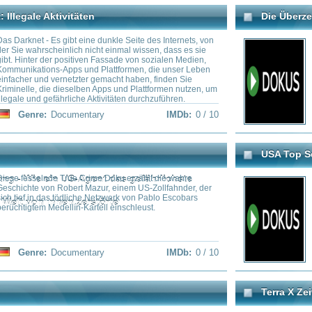
pps und Plattformen, die unser Leben
nimmt dich mit auf eine Reise du
rnetzter gemacht haben, finden Sie
über die legendären Fälle von Jo
ieselben Apps und Plattformen nutzen, um
dem Jahr 2036 zu kommen, oder 
hrliche Aktivitäten durchzuführen.
Geschichte der Chronovisor-Mas
vergangene Ereignisse sichtbar m
cumentary
IMDb:
0 / 10
Genre:
Documentary
Grenzen der Realität zu übersch
die Vergangenheit und Zukunft 
USA Top Secret - Unterwelten
US-Agent das gefährlichste
True Crime Doku erzählt die wahre
Diese Episode untersucht Tunnel
obert Mazur, einem US-Zollfahnder, der
unter der Erde angelegt wurden.
tödliche Netzwerk von Pablo Escobars
berichtet von einer geheimen Fes
en zerstörte
llín-Kartell einschleust.
Krisenzeiten hochrangige Offizi
Ein weiterer Experte spricht üb
Untergrund-Schienensystem, das
militärische Einrichtungen mitei
Staatsanwältin beschreibt das 
cumentary
IMDb:
0 / 10
Genre:
Documentary
mutmaßlich zum Drogenschmug
und Mexiko angelegt wurde.
Terra X Zeitreise - Die Welt im Jahr 0
heimbünde, Illuminaten und Neue
en der Welt agiert angeblich eine
Der Archäologe Professor Matthi
ie will eine neue Weltordnung, will uns
die Zeit und stellt Fragen: Was g
wer steckt dahinter? Illuminaten?
der Geburt Jesu? Was machten e
 Bilderberger?
die Chinesen die große Mauer b
Römer einen Grenzwall gegen 
Norden errichten? Wemhoff zeigt
von Kulturen, die verschiedene
Teil aber auch wiederum verblüf
cumentary
IMDb:
0 / 10
Genre:
Documentary
Parallelgeschichte der Menschhe
Zeitenwende, die durch das Mi
einlädt.
n der CIA
14 Gipfel: Nichts ist unmöglich