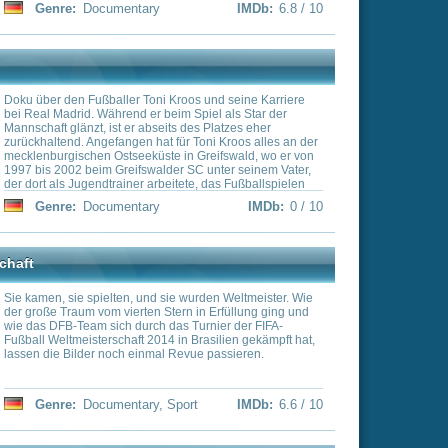
 in dessen Privatleben
oos' Werdegang von
h.
ort
IMDb:
6.6 / 10
tation über das Leben
chen. Benutzt wurden
n und zeitversetzte
 beim Nektarsammeln
nkäfer, Schnecken bei der
acken ihrer Beute.
her zu sehen, der seine
nterwasserspinne, die zum
IMDb:
7.9 / 10
n schlüpfender Mosquito
deckt Welten, von denen
nn ein besseres Verständnis
chte
 Welt. Oft entstehen
 So bringt eine Kerze
n überwindet weite
 wie die Dampfmaschine,
 haben das Leben der
. Vom einfachen Hammer
iese Dokumentation zeigt
ät in sämtlichen Größen
IMDb:
0 / 10
dem Schöpfer
h Wissenschaft und