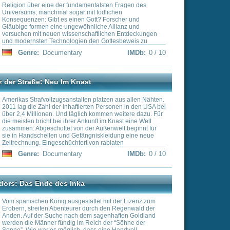
sion
t, pirschen sich heran und
 entscheidet sich für
er Sekunde, ob sie Erfolg
uz des Feindes geraten.
chützen: Im Fadenkreuz”
: In gefährlicher Mission”
sätze dieser speziell
nadische Scharfschütze
IMDb:
0 / 10
en Besten seiner Klasse:
ne Ziele aus bis zu 1,5
g inszenierten
n sowie
ie Dokumentationen
 und Taktiken dieser
ten wachsende
erzeit leben zwischen
nd Roma auf dem Kontinent.
rsucht ihnen auf einer
tslowakei näher zu kommen
Klischees aufräumen.
IMDb:
0 / 10
n der sich was drehte.
igenen Land. Von den
n der eigenen
lektiven Rausch versetzt,
elbst und seine
g erbrachten Ballack,
cht auf dem Spielfeld.