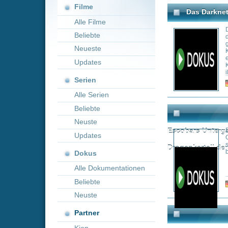
Neueste
Kommunikations-A
einfacher und ve
Updates
Kriminelle, die d
illegale und gefä
Serien
Genre:
Do
Alle Serien
Beliebte
Neuste
Escobars Untergang - Wie ein 
Diese fesselnde 
Updates
Geschichte von R
sich tief in das 
Drogenkartell der Welt von inn
berüchtigtem Mede
Dokus
Alle Dokumentationen
Beliebte
Genre:
Do
Neuste
Partner
Kion
Die Wahrheit der Anderen: Ge
Hinter den Kuliss
geheime Macht. S
versklaven. Doch 
Weltordnung
Rothschilds? Die
Genre:
Do
Area 51 - Die Geheimakte