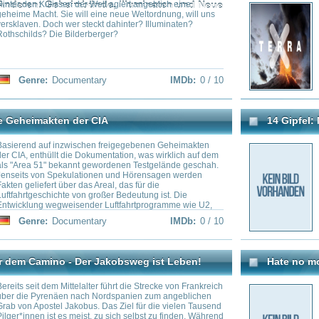
nzwischen freigegebenen Geheimakten
Der furchtlose und lebenslustig
 die Dokumentation, was wirklich auf dem
hat sich das Unmögliche vorge
kannt gewordenen Testgelände geschah.
Gipfel aller 14 Achttausender de
ekulationen und Hörensagen werden
Monaten erklimmen und damit d
ber das Areal, das für die
sieben Jahren ...
te von großer Bedeutung ist. Die
weisender Luftfahrtprogramme wie U2,
 BLUE, des F117 Nighthawk und des
cumentary
IMDb:
0 / 10
Genre:
 hier statt. Sie stellten die Lufthoheit
Tagen des Kalten Krieges bis hin zu
ischen Auseinandersetzungen sicher
- Der Jakobsweg ist Leben!
Hate no more – Abkehr vom Ku-Klux
ittelalter führt die Strecke von Frankreich
en nach Nordspanien zum angeblichen
Jakobus. Das Ziel für die vielen Tausend
es meist, zu sich selbst zu finden. Während
re Strecke im Alleingang bestehen
ch hier eine Gemeinschaft aus sechs
z unterschiedlichen Typen,
en und überstandenen Tragödien. Was
cumentary
IMDb:
6.3 / 10
Genre:
 sie ihre gemeinsame Reise bestreiten und
l besser ist, mit einer weiteren Person
n, all dies schildert die Dokumentation
m Camino“ von Noel Smyth und Fergus
 Welt
Russland von Oben - Der Kinofilm
rfilm über sechs Pilger und Pilgerinnen,
g komplett ablaufen wollen.
rt Amity Island wird von einem gefräßigen
Doppelt so groß wie die Vereinig
bis sich ein Polizist, ein Meeresbiologe
fünfzigmal größer als das klein
cher aufmachen, ihn zur Strecke zu
das mit Abstand größte Land der
der Ostsee bis zur Meerenge de
Kilometer Luftlinie zu überwind
preisgekrönten "Deutschland vo
Dauerflugreise über das Riesen
IMDb:
8.1 / 10
Genre:
Documentary