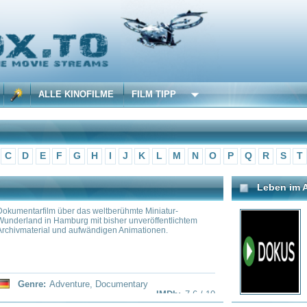
 KINOFILME
FILM TIPP
F
G
H
I
J
K
L
M
N
O
P
Q
R
S
T
U
V
W
X
Y
Z
Leben im All: unmögliche Suche?
ber das weltberühmte Miniatur-
Können wir wirklich die einzige
mburg mit bisher unveröffentlichtem
im Universum sein? Oder haben
nd aufwändigen Animationen.
vielleicht sogar schon besucht?
Sichtungen? Harald Lesch geht
venture
,
Documentary
Genre:
Documentary
IMDb:
7.6 / 10
ivitäten
Die Überzeugendsten Geschichten v
gibt eine dunkle Seite des Internets, von
Von verschollenen Zeitreisende
nlich nicht einmal wissen, dass es sie
Zukunft zu kommen, bis hin zu m
positiven Fassade von sozialen Medien,
in der falschen Zeit gefunden w