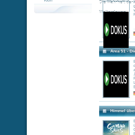
Basierend auf i
der CIA, enthüllt
als "Area 51" be
Jenseits von Sp
Fakten geliefert ü
Luftfahrtgeschich
Entwicklung weg
A12, SR71, HAVE
Genre:
Do
Raptor FA22 fanden
der USA von den 
heutigen militär
Himmel über dem Camino 
Bereits seit dem M
über die Pyrenä
Grab von Apostel 
Pilger*innen ist 
andere die schwe
wollen, findet si
Personen mit gan
Lebensgeschicht
Genre:
Do
sie antreibt, wie
warum es manchma
eine Last zu teile
„Himmel über de
Der größte Weiße Hai der
Grady. Dokumenta
die den Jakobswe
Der kleine Badeo
Hai heimgesucht, 
und ein alter Fis
bringen.
Genre: