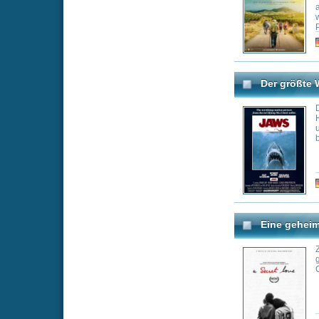
Eine geheime Liebe
Zwei Frauen hielt
gesellschaftlich
Coming-out geht 
Genre:
Do
Schweinsteiger Memorie
Im Jahr 2014 erre
Schweinsteiger i
Nationalmannschaf
Dokumentation Sc
bis Legende blick
Schweinsteiger a
seine Karriere bi
Genre:
Bi
Sex Lügen und Social Me
Derzeit keine Be
hoffendlich in d