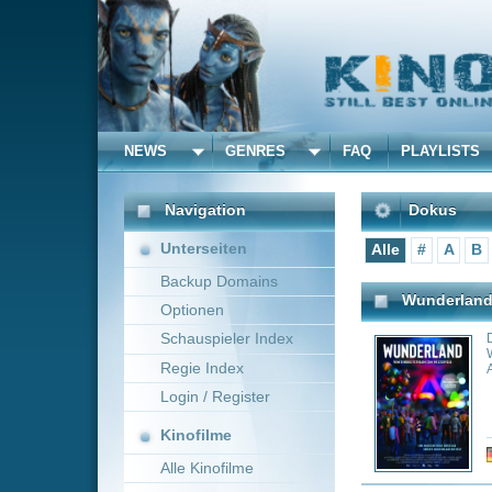
NEWS
GENRES
FAQ
PLAYLISTS
ALLE
Navigation
Dokus
Unterseiten
Alle
#
A
B
C
D
E
Backup Domains
Wunderland
Optionen
Schauspieler Index
Dokumentarfilm ü
Wunderland in Ha
Regie Index
Archivmaterial u
Login / Register
Kinofilme
Genre:
Ad
Alle Kinofilme
Filme
Das Darknet: Illegale Akt
Alle Filme
Das Darknet - Es 
Beliebte
der Sie wahrschei
gibt. Hinter der 