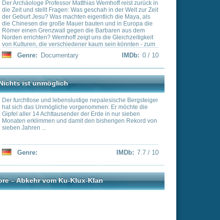
e nepalesische Bergsteiger
nommen: Er möchte die
r Erde in nur sieben
en bisherigen Rekord von
IMDb:
7.7 / 10
-Klan
IMDb:
0 / 10
ten Staaten, fast
e Deutschland: Russland ist
 Erde. Von Kaliningrad an
r Beringstraße sind 7.000
en. Das Team der vielfach
n oben"-Serie hat eine
reich gewagt.
IMDb:
8.2 / 10