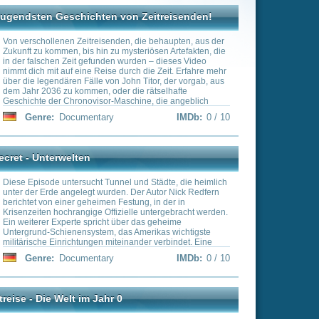
rch die Zeit. Erfahre mehr
hn Titor, der vorgab, aus
die rätselhafte
chine, die angeblich
acht. Bist du bereit, die
IMDb:
0 / 10
reiten und einen Blick in
zu werfen?
 und Städte, die heimlich
 Der Autor Nick Redfern
tung, in der in
elle untergebracht werden.
er das geheime
 Amerikas wichtigste
nander verbindet. Eine
Netzwerk von Tunneln, das
IMDb:
0 / 10
gel zwischen den USA
as Wemhoff reist zurück in
eschah in der Welt zur Zeit
igentlich die Maya, als
auten und in Europa die
die Barbaren aus dem
 uns die Gleichzeitigkeit
r kaum sein könnten - zum
fend ähnlich sind. Eine
IMDb:
0 / 10
it in der Epoche der
terleben zum Staunen