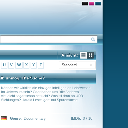
Ansicht:
Standard
▼
n intelligenten Lebewesen
 uns "die Anderen"
 Was ist dran an UFO-
 auf Spurensuche.
IMDb:
0 / 10
on Zeitreisenden!
n, die behaupten, aus der
ysteriösen Artefakten, die
urden – dieses Video