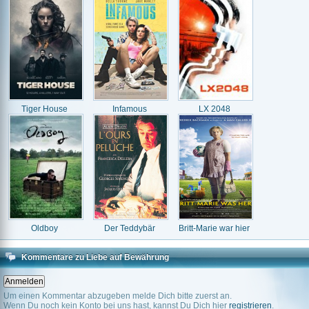
Tiger House
Infamous
LX 2048
Oldboy
Der Teddybär
Britt-Marie war hier
Kommentare zu Liebe auf Bewährung
Um einen Kommentar abzugeben melde Dich bitte zuerst an.
Wenn Du noch kein Konto bei uns hast, kannst Du Dich hier
registrieren
.