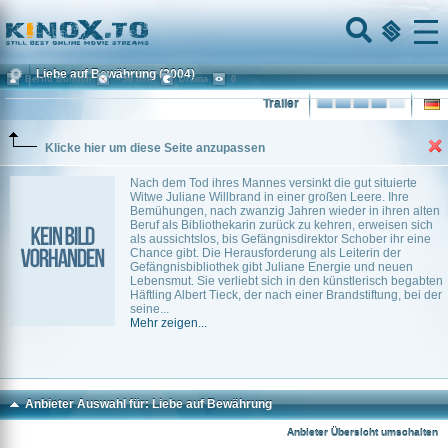
Home
Menu
Liebe auf Bewährung
(2004)
Bernd Böhlich
~ 90 min.
Drama
0
Trailer
Klicke hier um diese Seite anzupassen
Nach dem Tod ihres Mannes versinkt die gut situierte
Witwe Juliane Willbrand in einer großen Leere. Ihre
Bemühungen, nach zwanzig Jahren wieder in ihren alten
Beruf als Bibliothekarin zurück zu kehren, erweisen sich
als aussichtslos, bis Gefängnisdirektor Schober ihr eine
Chance gibt. Die Herausforderung als Leiterin der
Gefängnisbibliothek gibt Juliane Energie und neuen
Lebensmut. Sie verliebt sich in den künstlerisch begabten
Häftling Albert Tieck, der nach einer Brandstiftung, bei der
seine...
Mehr zeigen...
Anbieter Auswahl für: Liebe auf Bewährung
Anbieter Übersicht umschalten