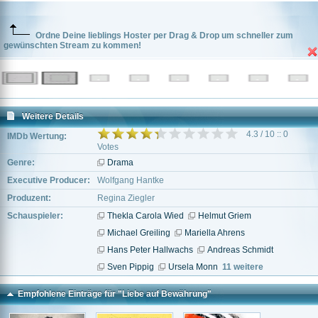
Ordne Deine lieblings Hoster per Drag & Drop um schneller zum
gewünschten Stream zu kommen!
Weitere Details
4.3 / 10 :: 0
IMDb Wertung:
Votes
Genre:
Drama
Executive Producer:
Wolfgang Hantke
Produzent:
Regina Ziegler
Schauspieler:
Thekla Carola Wied
Helmut Griem
Michael Greiling
Mariella Ahrens
Hans Peter Hallwachs
Andreas Schmidt
Sven Pippig
Ursela Monn
11 weitere
Empfohlene Einträge für "Liebe auf Bewährung"