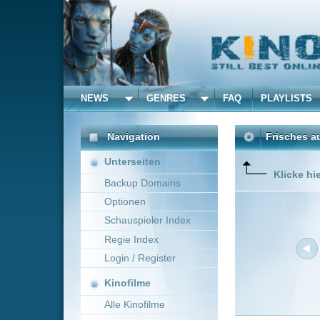
NEWS
GENRES
FAQ
PLAYLISTS
ALLE
Navigation
Frisches aus dem Kino 
Unterseiten
Klicke hier um die Dar
Backup Domains
Optionen
Schauspieler Index
Regie Index
Login / Register
Kinofilme
Alle Kinofilme
Filme
Neue Filme online vom 0
Alle Filme
Titel
Beliebte
Oldboy