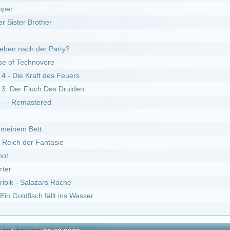
ntasie
rs Rache
ällt ins Wasser
06.06.2026
I
DivX
erwehrmännern im Einsatz :
Staffel 9
fel 7
fel 6
erwehrmännern im Einsatz :
Staffel 6
isakusen *german subbed* :
Staffel 1
f genügt :
Staffel 5