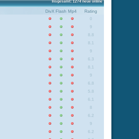
6.2
9
6.2
8.2
5.8
7.2
8.1
6.3
8
7.1
6.2
8.8
8.8
5.6
7.1
9
6.2
3.1
8
7.1
8.1