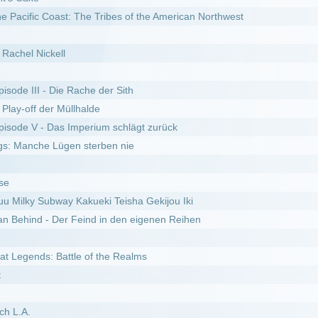
s Imperium schlägt zurück
gen sterben nie
y Kakueki Teisha Gekijou Iki
r Feind in den eigenen Reihen
ttle of the Realms
er
r Party?
ore
des Feuers
Des Druiden
ed