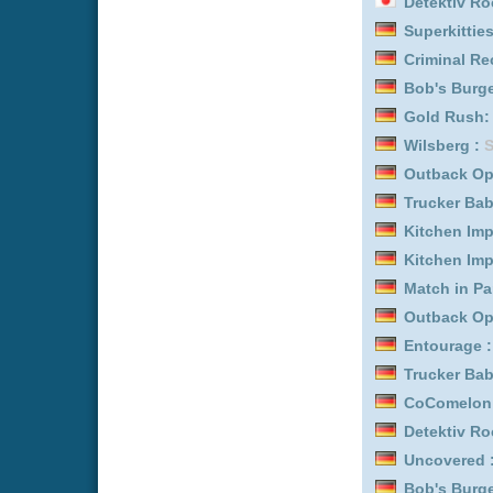
Bob's Burgers :
Staffel 1
Detektiv Rockford - Anru
Sonic der irre Igel :
Staffe
Yozakura-san Chi no Da
Biography: WWE Legend
CoComelon: Unser Vierte
Bob's Burgers :
Staffel 4
Match in Paradise - Lieb
Bob's Burgers :
Staffel 7
Entourage :
Staffel 4
Bob's Burgers :
Staffel 9
Entourage :
Staffel 1
Trucker Babes :
Staffel 7
Running Point :
Staffel 2
Uncovered :
Staffel 2
Over There - Kommando 
CoComelon: Unser Vierte
Masterchef :
Staffel 2
Kitchen Impossible :
Staf
Bob's Burgers :
Staffel 3