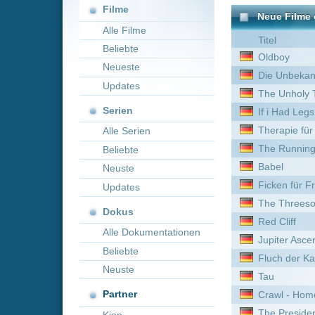
Neueste
Die Unbekannte vom Hafe
Updates
The Unholy Trinity
Serien
If i Had Legs id kick you
Therapie für Wikinger
Alle Serien
The Running Man
Beliebte
Babel
Neuste
Ficken für Freiheit
Updates
The Threesome
Dokus
Red Cliff
Alle Dokumentationen
Jupiter Ascending
Beliebte
Fluch der Karibik
Neuste
Tau
Partner
Crawl - Home Killing Home
The President's Cake
Kion
Masters of the Pacific Coa
Violent Ends
Der Mord an Rachel Nickel
Longlegs
Star Wars: Episode III - Di
Haikyu!! Das Play-off der 