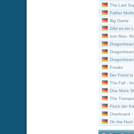
The Fall - Im Reich der Fa
One More Shot
The Transporter
Fluch der Karibik - Salaza
Overboard - Ein Goldfisch f
On the Hunt
Neue Serien online vom 
Titel
Masterchef :
Staffel 3
Feuer & Flamme: Mit Feu
Kitchen Impossible :
Staf
Bob's Burgers :
Staffel 6
Entourage :
Staffel 3
Gold Rush: Alaska :
Staf
Bob's Burgers :
Staffel 5
Feuer & Flamme: Mit Feu
Yozakura-san Chi no Da
Superkitties :
Staffel 2
The Millers :
Staffel 1
Detektiv Rockford - Anru