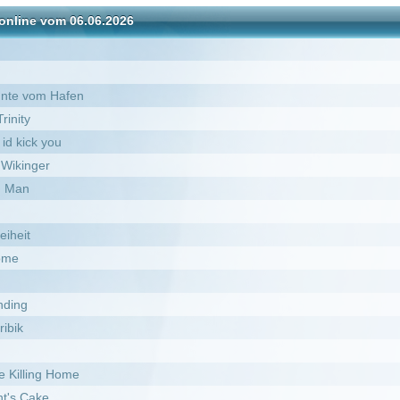
n
st: The Tribes of the American Northwest
l
e Rache der Sith
Müllhalde