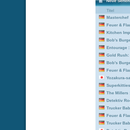
Trucker Babes :
Staffel 5
Feuer & Flamme: Mit Feu
Trucker Babes :
Staffel 3
Detektiv Rockford - Anr
Superkitties :
Staffel 3
Criminal Record :
Staffel
Bob's Burgers :
Staffel 2
Gold Rush: Alaska :
Staf
Wilsberg :
Staffel 1
Outback Opal Hunters :
Trucker Babes :
Staffel 4
Kitchen Impossible :
Staf
Kitchen Impossible :
Staf
Match in Paradise - Lieb
Outback Opal Hunters :
Entourage :
Staffel 5
Trucker Babes :
Staffel 6
CoComelon: Unser Vierte
Detektiv Rockford - Anru
Uncovered :
Staffel 3
Bob's Burgers :
Staffel 8