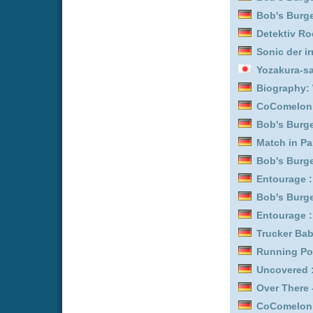
Entourage :
Staffel 6
Detektiv Rockford - Anru
Detektiv Rockford - Anru
Outback Opal Hunters :
Superkitties :
Staffel 1
Feuer & Flamme: Mit Feu
Feuer & Flamme: Mit Feu
Bob's Burgers :
Staffel 1
Uncovered :
Staffel 4
Mission Unknown: Atlant
Uncovered :
Staffel 6
Trucker Babes :
Staffel 1
Entourage :
Staffel 8
Trucker Babes :
Staffel 1
Entourage :
Staffel 2
Feuer & Flamme: Mit Feu
Running Point :
Staffel 1
Feuer & Flamme: Mit Feu
Mission Unknown: Atlant
Krapopolis :
Staffel 2
Masterchef :
Staffel 1