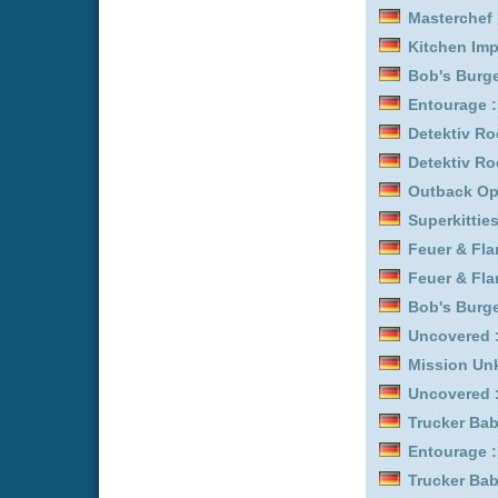
Outback Opal Hunters :
Detektiv Rockford - Anru
Kitchen Impossible :
Staf
Biography: WWE Legend
FROM :
Staffel 4
Trucker Babes :
Staffel 8
Gold Land :
Staffel 1
Trucker Babes :
Staffel 1
Match in Paradise - Lieb
Gold Rush: Alaska :
Staf
Entourage :
Staffel 7
The Millers :
Staffel 2
CoComelon: Unser Vierte
Feuer & Flamme: Mit Feu
Gold Rush: Alaska :
Staf
Feuer & Flamme: Mit Feu
Noir :
Staffel 1
Trucker Babes :
Staffel 2
Detektiv Rockford - Anru
Uncovered :
Staffel 1
Feuer & Flamme: Mit Feu