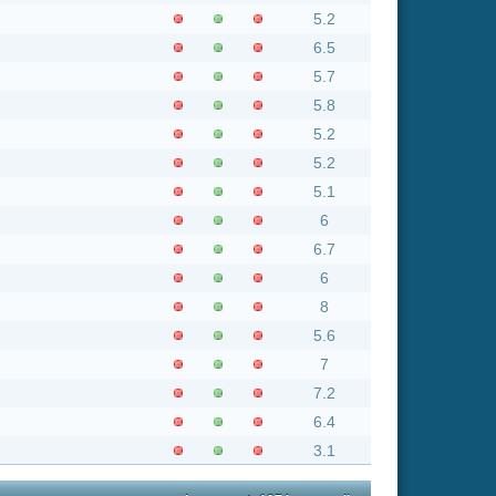
8
5.6
7
7.2
6.4
3.1
nsgesamt: 1274 neue online
Flash
Mp4
Rating
0
9
8.8
8.1
9
6.3
8.1
9
6.8
5.8
6.1
8