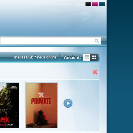
Ansicht:
ne
Insgesamt: 48 neue online
Flash
Mp4
Rating
8