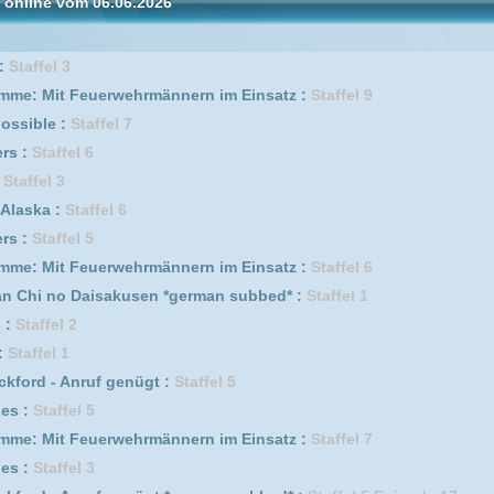
erwehrmännern im Einsatz :
Staffel 7
uf genügt *german subbed* :
Staffel 5 Episode 17
 2
fel 2
Staffel 3
fel 9
fel 10
e auf den ersten Swipe :
Staffel 3
Staffel 2
l :
Staffel 7
f genügt :
Staffel 3