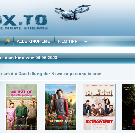
 KINOFILME
FILM TIPP
vom 06.06.2026
Insgesamt: 7 neue onli
stellung der News zu personalisieren.
6.06.2026
DivX