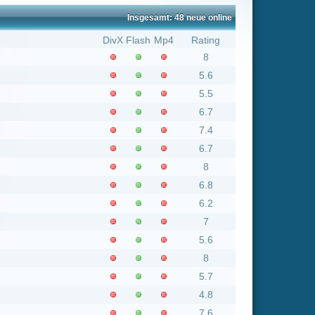
5.6
5.5
6.7
7.4
6.7
8
6.8
6.2
7
5.6
8
5.7
4.8
7.6
7.2
5.8
6.9
7.1
8
7.7