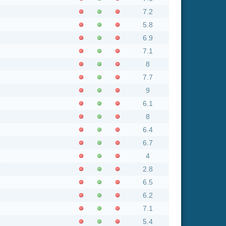
9
6.1
8
6.4
6.7
4
2.8
6.5
6.2
7.1
5.4
5.2
6.5
5.7
5.8
5.2
5.2
5.1
6
6.7
6