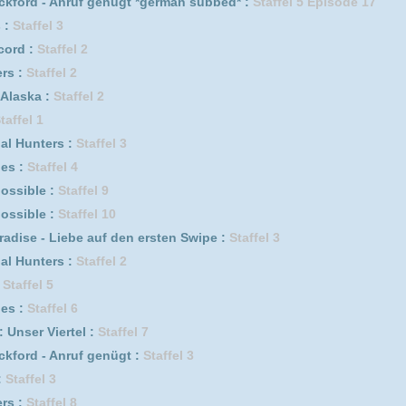
0
f genügt :
Staffel 2
l 1
isakusen *german subbed* :
Staffel 2
s :
Staffel 2
l :
Staffel 1
e auf den ersten Swipe :
Staffel 2
Irak :
Staffel 1
l :
Staffel 5
fel 11