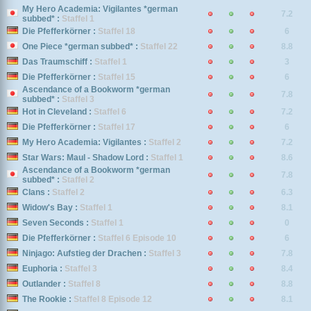
My Hero Academia: Vigilantes *german
7.2
subbed* :
Staffel 1
Die Pfefferkörner :
Staffel 18
6
One Piece *german subbed* :
Staffel 22
8.8
Das Traumschiff :
Staffel 1
3
Die Pfefferkörner :
Staffel 15
6
Ascendance of a Bookworm *german
7.8
subbed* :
Staffel 3
Hot in Cleveland :
Staffel 6
7.2
Die Pfefferkörner :
Staffel 17
6
My Hero Academia: Vigilantes :
Staffel 2
7.2
Star Wars: Maul - Shadow Lord :
Staffel 1
8.6
Ascendance of a Bookworm *german
7.8
subbed* :
Staffel 2
Clans :
Staffel 2
6.3
Widow's Bay :
Staffel 1
8.1
Seven Seconds :
Staffel 1
0
Die Pfefferkörner :
Staffel 6 Episode 10
6
Ninjago: Aufstieg der Drachen :
Staffel 3
7.8
Euphoria :
Staffel 3
8.4
Outlander :
Staffel 8
8.8
The Rookie :
Staffel 8 Episode 12
8.1