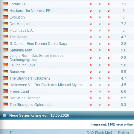
Formicula
7.3
Hackers - Im Netz des FBI
6
Evolution
6
Der Medicus
7.2
Flucht aus L.A.
5
The Recall
4.7
S. Darko - Eine Donnie Darko Saga
3.8
Spinning Man
5.6
Jungle Run - Das Geheimnis des
2.8
Dschungelgottes
Falling Inn Love
5.6
Sundown
5.5
The Strangers: Chapter 2
4.7
Halloween VI - Der Fluch des Michael Myers
4.5
Freies Land
6.6
Der Wilde Roboter
8.5
The Strangers: Opfernacht
5.3
Neue Serien online vom 13.05.2026
Insgesamt: 1302 neue online
Titel
DivX
Flash
Mp4
Rating