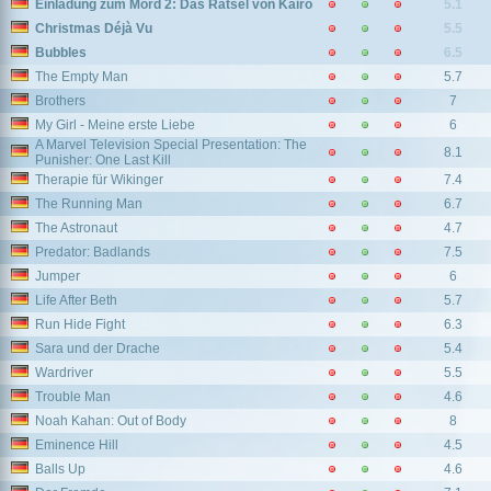
Einladung zum Mord 2: Das Rätsel von Kairo
5.1
Christmas Déjà Vu
5.5
Bubbles
6.5
The Empty Man
5.7
Brothers
7
My Girl - Meine erste Liebe
6
A Marvel Television Special Presentation: The
8.1
Punisher: One Last Kill
Therapie für Wikinger
7.4
The Running Man
6.7
The Astronaut
4.7
Predator: Badlands
7.5
Jumper
6
Life After Beth
5.7
Run Hide Fight
6.3
Sara und der Drache
5.4
Wardriver
5.5
Trouble Man
4.6
Noah Kahan: Out of Body
8
Eminence Hill
4.5
Balls Up
4.6