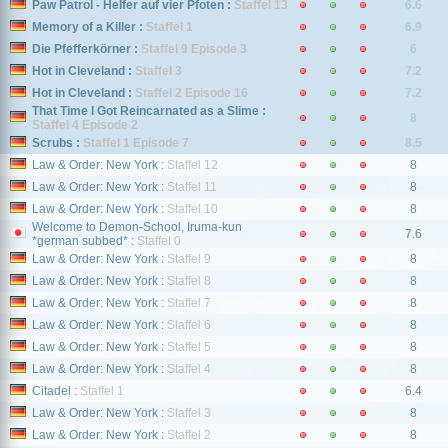
Paw Patrol - Helfer auf vier Pfoten :
Staffel 13
6.6
Memory of a Killer :
Staffel 1
6.9
Die Pfefferkörner :
Staffel 9 Episode 3
6
Hot in Cleveland :
Staffel 3
7.2
Hot in Cleveland :
Staffel 2 Episode 16
7.2
That Time I Got Reincarnated as a Slime :
8
Staffel 4 Episode 2
Scrubs :
Staffel 1 Episode 7
8.5
Law & Order: New York :
Staffel 12
8
Law & Order: New York :
Staffel 11
8
Law & Order: New York :
Staffel 10
8
Welcome to Demon-School, Iruma-kun
7.6
*german subbed* :
Staffel 0
Law & Order: New York :
Staffel 9
8
Law & Order: New York :
Staffel 8
8
Law & Order: New York :
Staffel 7
8
Law & Order: New York :
Staffel 6
8
Law & Order: New York :
Staffel 5
8
Law & Order: New York :
Staffel 4
8
Citadel :
Staffel 1
6.4
Law & Order: New York :
Staffel 3
8
Law & Order: New York :
Staffel 2
8