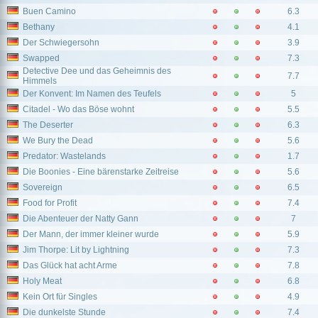
Buen Camino
6.3
Bethany
4.1
Der Schwiegersohn
3.9
Swapped
7.3
Detective Dee und das Geheimnis des
7.7
Himmels
Der Konvent: Im Namen des Teufels
5
Citadel - Wo das Böse wohnt
5.5
The Deserter
6.3
We Bury the Dead
5.6
Predator: Wastelands
1.7
Die Boonies - Eine bärenstarke Zeitreise
5.6
Sovereign
6.5
Food for Profit
7.4
Die Abenteuer der Natty Gann
7
Der Mann, der immer kleiner wurde
5.9
Jim Thorpe: Lit by Lightning
7.3
Das Glück hat acht Arme
7.8
Holy Meat
6.8
Kein Ort für Singles
4.9
Die dunkelste Stunde
7.4