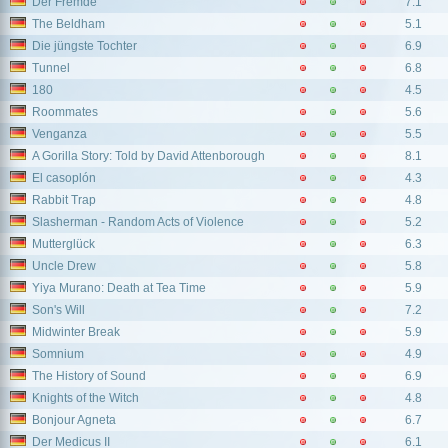
Der Fremde
7.1
The Beldham
5.1
Die jüngste Tochter
6.9
Tunnel
6.8
180
4.5
Roommates
5.6
Venganza
5.5
A Gorilla Story: Told by David Attenborough
8.1
El casoplón
4.3
Rabbit Trap
4.8
Slasherman - Random Acts of Violence
5.2
Mutterglück
6.3
Uncle Drew
5.8
Yiya Murano: Death at Tea Time
5.9
Son's Will
7.2
Midwinter Break
5.9
Somnium
4.9
The History of Sound
6.9
Knights of the Witch
4.8
Bonjour Agneta
6.7
Der Medicus II
6.1