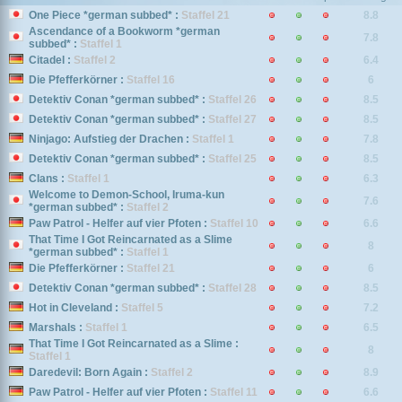
One Piece *german subbed* :
Staffel 21
8.8
Ascendance of a Bookworm *german
7.8
subbed* :
Staffel 1
Citadel :
Staffel 2
6.4
Die Pfefferkörner :
Staffel 16
6
Detektiv Conan *german subbed* :
Staffel 26
8.5
Detektiv Conan *german subbed* :
Staffel 27
8.5
Ninjago: Aufstieg der Drachen :
Staffel 1
7.8
Detektiv Conan *german subbed* :
Staffel 25
8.5
Clans :
Staffel 1
6.3
Welcome to Demon-School, Iruma-kun
7.6
*german subbed* :
Staffel 2
Paw Patrol - Helfer auf vier Pfoten :
Staffel 10
6.6
That Time I Got Reincarnated as a Slime
8
*german subbed* :
Staffel 1
Die Pfefferkörner :
Staffel 21
6
Detektiv Conan *german subbed* :
Staffel 28
8.5
Hot in Cleveland :
Staffel 5
7.2
Marshals :
Staffel 1
6.5
That Time I Got Reincarnated as a Slime :
8
Staffel 1
Daredevil: Born Again :
Staffel 2
8.9
Paw Patrol - Helfer auf vier Pfoten :
Staffel 11
6.6