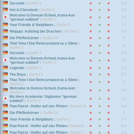
Seconds :
Staffel 2
6.9
Hot in Cleveland :
Staffel 4
7.2
Welcome to Demon-School, Iruma-kun
7.6
*german subbed* :
Staffel 1
Your Friends & Neighbors :
Staffel 2
7.7
Ninjago: Aufstieg der Drachen :
Staffel 2
7.8
Die Pfefferkörner :
Staffel 20
6
That Time I Got Reincarnated as a Slime :
8
Staffel 3
Seconds :
Staffel 1
6.9
Welcome to Demon-School, Iruma-kun
7.6
*german subbed* :
Staffel 3
Legends :
Staffel 1
7.9
The Boys :
Staffel 5
8.7
That Time I Got Reincarnated as a Slime :
8
Staffel 2
Welcome to Demon-School, Iruma-kun :
7.6
Staffel 1
My Hero Academia: Vigilantes *german
7.2
subbed* :
Staffel 2
Paw Patrol - Helfer auf vier Pfoten :
Staffel 12
6.6
Die Pfefferkörner :
Staffel 19
6
Your Friends & Neighbors :
Staffel 1
7.7
Paw Patrol - Helfer auf vier Pfoten :
Staffel 9
6.6
Paw Patrol - Helfer auf vier Pfoten :
Staffel 7
6.6