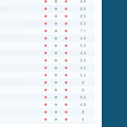
Insgesamt: 949 neue online
Flash
Mp4
Rating
8.8
6.6
6.6
7.2
6.6
6.4
8.5
6
7.2
7.7
6
7.2
6.6
7.2
6
8.8
6
7.2