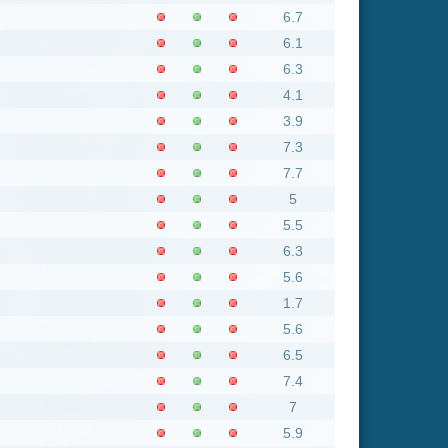
5.6
1.7
5.6
6.5
7.4
7
5.9
7.3
7.8
6.8
4.9
7.4
7.3
6
6
7.2
5
4.7
3.8
5.6
2.8