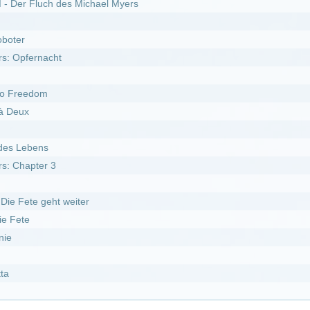
10.05.2026
DivX
ed* :
Staffel 21
er Pfoten :
Staffel 11
er Pfoten :
Staffel 12
 5
er Pfoten :
Staffel 7
 subbed* :
Staffel 25
l 15
 3
s :
Staffel 2
l 19
 1
er Pfoten :
Staffel 10
antes :
Staffel 2
l 12
ed* :
Staffel 20
l 14
 2