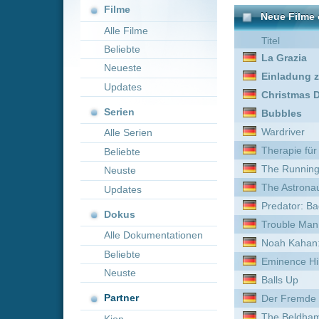
Neueste
Einladung zum Mord 2: D
Updates
Christmas Déjà Vu
Serien
Bubbles
Wardriver
Alle Serien
Therapie für Wikinger
Beliebte
The Running Man
Neuste
The Astronaut
Updates
Predator: Badlands
Dokus
Trouble Man
Alle Dokumentationen
Noah Kahan: Out of Body
Beliebte
Eminence Hill
Neuste
Balls Up
Partner
Der Fremde
The Beldham
Kion
Die jüngste Tochter
Tunnel
180
Roommates
Venganza
A Gorilla Story: Told by Da