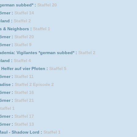
l 18
l 3
Staffel 3
l 8
Staffel 2
1
er Pfoten :
Staffel 13
taffel 2
l 6 Episode 10
el 1
Staffel 1
e 7
pisode 12
taffel 6
taffel 5
taffel 4
taffel 3