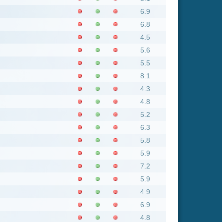
4.3
4.8
5.2
6.3
5.8
5.9
7.2
5.9
4.9
6.9
4.8
6.7
6.1
6.3
4.1
3.9
7.3
7.7
5
5.5
6.3