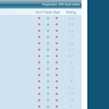
7.7
6
6
7.2
7.2
6.6
6
7.4
6
6
7.9
6
6
8.6
6
6.6
7.2
6.6
7.2
6.3
6.5