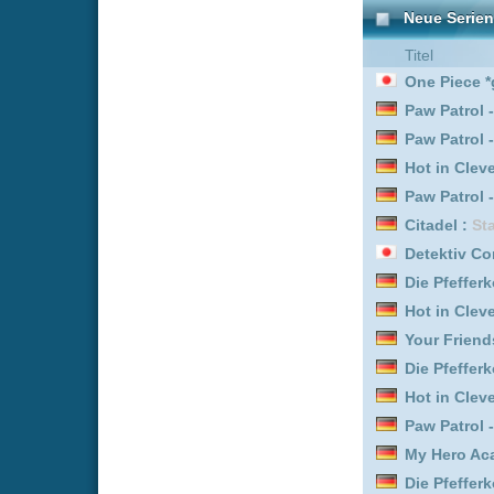
Your Friends & Neighbor
Die Pfefferkörner :
Staffe
Die Pfefferkörner :
Staffe
My Hero Academia: Vigil
Hot in Cleveland :
Staffel
Paw Patrol - Helfer auf vi
Die Pfefferkörner :
Staffe
Beyond Paradise :
Staffe
Die Pfefferkörner :
Staffe
Die Pfefferkörner :
Staffe
Legends :
Staffel 1
Die Pfefferkörner :
Staffe
Die Pfefferkörner :
Staffe
Star Wars: Maul - Shado
Die Pfefferkörner :
Staffe
Paw Patrol - Helfer auf vi
My Hero Academia: Vigil
Paw Patrol - Helfer auf vi
Hot in Cleveland :
Staffel
Clans :
Staffel 2
Marshals :
Staffel 1