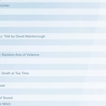
 of Violence
 Time
heimnis des Himmels
s Teufels
nt