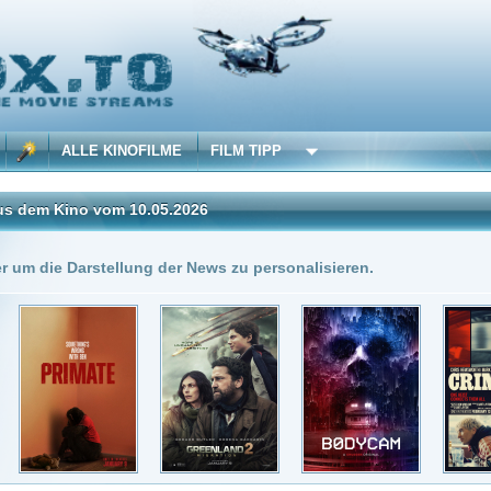
 KINOFILME
FILM TIPP
vom 10.05.2026
Insgesamt: 5 neue onli
stellung der News zu personalisieren.
0.05.2026
DivX