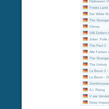
Neue Serien online vom 
Titel
One Piece *german subb
Paw Patrol - Helfer auf vi
Paw Patrol - Helfer auf vi
Hot in Cleveland :
Staffel
Paw Patrol - Helfer auf vi
Citadel :
Staffel 2
Detektiv Conan *german
Die Pfefferkörner :
Staffe
Hot in Cleveland :
Staffel
Your Friends & Neighbor
Die Pfefferkörner :
Staffe
Hot in Cleveland :
Staffel
Paw Patrol - Helfer auf vi
My Hero Academia: Vigil
Die Pfefferkörner :
Staffe
One Piece *german subb
Die Pfefferkörner :
Staffe
Hot in Cleveland :
Staffel