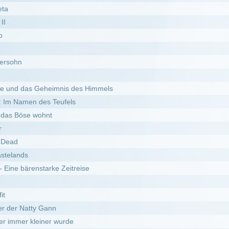
arke Zeitreise
ann
er wurde
g
rko Saga
is des Dschungelgottes