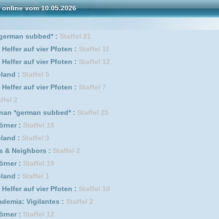
s :
Staffel 1
l 20
l 9
antes *german subbed* :
Staffel 2
 4
er Pfoten :
Staffel 5
l 11
l 2 Episode 2
l 16
l 21
l 17
l 13
w Lord :
Staffel 1
l 10
er Pfoten :
Staffel 9
antes *german subbed* :
Staffel 1
er Pfoten :
Staffel 6
 6