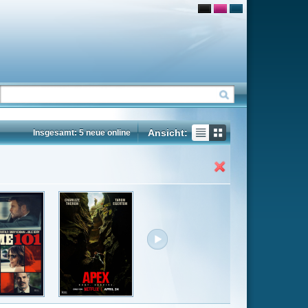
Ansicht:
ne
Insgesamt: 83 neue online
Flash
Mp4
Rating
7.4