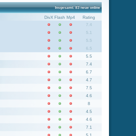
5.1
5.5
6.5
5.5
7.4
6.7
4.7
7.5
4.6
8
4.5
4.6
7.1
5.1
6.9
6.8
4.5
5.6
5.5
8.1