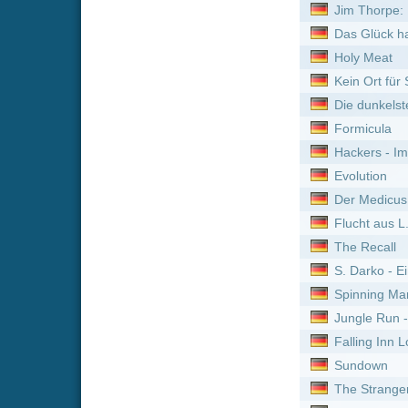
Falling Inn Love
Sundown
The Strangers: Chapter 2
Halloween VI - Der Fluch 
Freies Land
Der Wilde Roboter
The Strangers: Opfernacht
Climax
186 Dollars to Freedom
Joker: Folie à Deux
The Pact 2
Alle Farben des Lebens
The Strangers: Chapter 3
The Unholy
La Boum 2 - Die Fete geht 
La Boum - Die Fete
Zemletryasenie
A.I. Rising
V wie Vendetta
Deep Impact