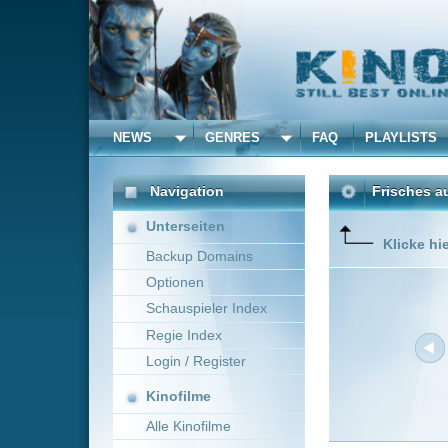
NEWS
GENRES
FAQ
PLAYLISTS
ALLE
Navigation
Frisches aus dem Kino 
Unterseiten
Klicke hier um die Dar
Backup Domains
Optionen
Schauspieler Index
Regie Index
Login / Register
Kinofilme
Alle Kinofilme
Filme
Neue Filme online vom 1
Alle Filme
Titel
Beliebte
La Grazia