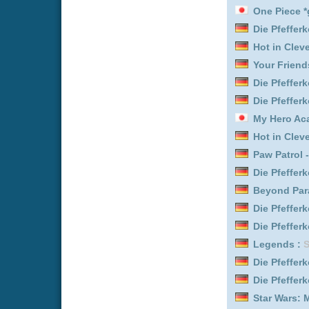
Die Pfefferkörner :
Staffe
Beyond Paradise :
Staffe
Leverage: Redemption :
Die Pfefferkörner :
Staffe
Leverage: Redemption :
Seven Seconds :
Staffel 
The Boys :
Staffel 5
Paw Patrol - Helfer auf vi
Daredevil: Born Again :
S
Die Pfefferkörner :
Staffe
Clans :
Staffel 1
Memory of a Killer :
Staff
Euphoria :
Staffel 3
Leverage: Redemption :
Scrubs :
Staffel 1 Episod
The Rookie :
Staffel 8 E
Law & Order: New York :
S
Law & Order: New York :
S
Law & Order: New York :
S
Citadel :
Staffel 1
Law & Order: New York :
S