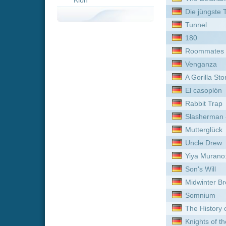
El casoplón
Rabbit Trap
Slasherman - Random Acts
Mutterglück
Uncle Drew
Yiya Murano: Death at Tea
Son's Will
Midwinter Break
Somnium
The History of Sound
Knights of the Witch
Bonjour Agneta
Der Medicus II
Buen Camino
Bethany
Der Schwiegersohn
Swapped
Detective Dee und das Ge
Der Konvent: Im Namen de
Citadel - Wo das Böse woh
The Deserter