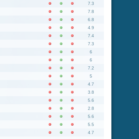
5.6
5.5
4.7
4.5
6.6
8.5
5.3
7.7
4.9
5.3
4.3
5.5
4.1
5.1
6
6
6.5
4.9
8
6