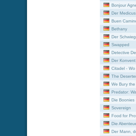
We Bury the Dead
Predator: Wastelands
Die Boonies - Eine bärenst
Sovereign
Food for Profit
Die Abenteuer der Natty G
Der Mann, der immer klein
Jim Thorpe: Lit by Lightnin
Das Glück hat acht Arme
Holy Meat
Kein Ort für Singles
Die dunkelste Stunde
Formicula
Hackers - Im Netz des FBI
Evolution
Der Medicus
Flucht aus L.A.
The Recall
S. Darko - Eine Donnie Da
Spinning Man
Jungle Run - Das Geheimn