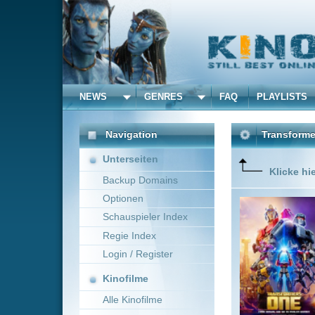
NEWS
GENRES
FAQ
PLAYLISTS
ALLE
Navigation
Transformers One
(2024
Unterseiten
Klicke hier um diese 
Backup Domains
Optionen
Als die 
genannt 
Schauspieler Index
und niem
Regie Index
Zentrum 
Freundsch
Login / Register
Mehr zeig
Kinofilme
Alle Kinofilme
Filme
Action
0
Alle Filme
Beliebte
Kinox.to speichert
keine
F