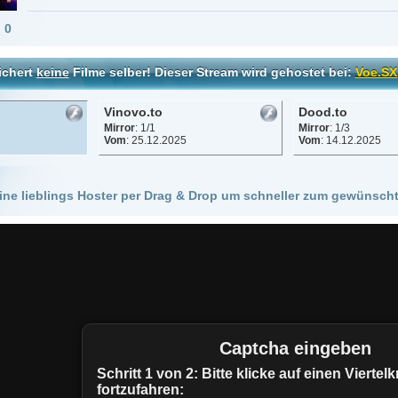
Vinovo.to
Dood.to
Mirror
: 1/1
Mirror
: 1/3
Vom
: 25.12.2025
Vom
: 14.12.2025
 Hoster per Drag & Drop um schneller zum gewünschten Stream zu kommen!