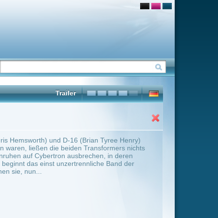
rian Tyree Henry)
ransformers nichts
chen, in deren
nliche Band der
ter Übersicht umschalten