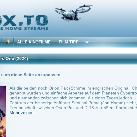
 KINOFILME
FILM TIPP
)
Trailer
Seite anzupassen
beiden noch Orion Pax (Stimme im englischen Original: Chris Hemsworth) und D-16 (B
wurden und einfache Arbeiter auf dem Planeten Cybertron waren, ließen die beiden T
anden zwischen sich kommen. Als eines Tages jedoch Unruhen auf Cybertron ausbre
der bisherige Anführer Sentinal Prime (Jon Hamm) steht, beginnt das einst unzertren
aft zwischen Orion Pax und D-16 zu reißen. Fortan stehen sie, nun...
en...
ilme selber! Dieser Stream wird gehostet bei:
Voe.SX
Anbie