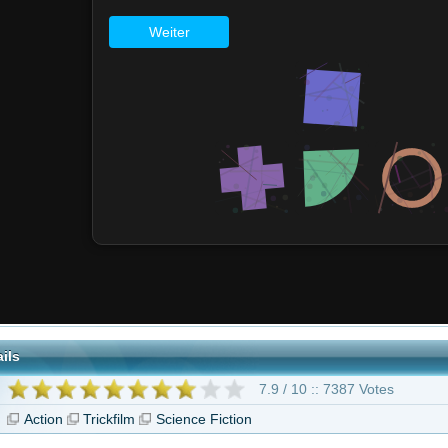
7.9 / 10 :: 7387 Votes
rickfilm
Science Fiction
"Transformers One"
iator II
Bronson
Krieg der Welten
Der Gigant aus
dem All