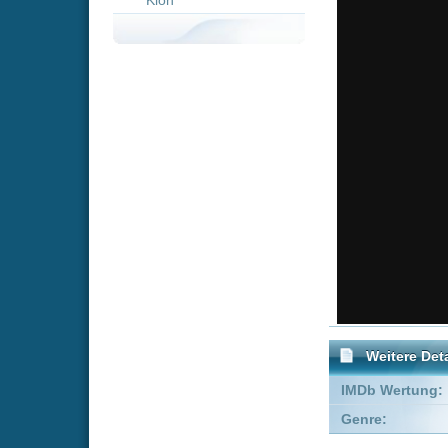
Weitere Details
IMDb Wertung:
Genre:
Action
T
Empfohlene Einträge für 
Superman Returns
Glad