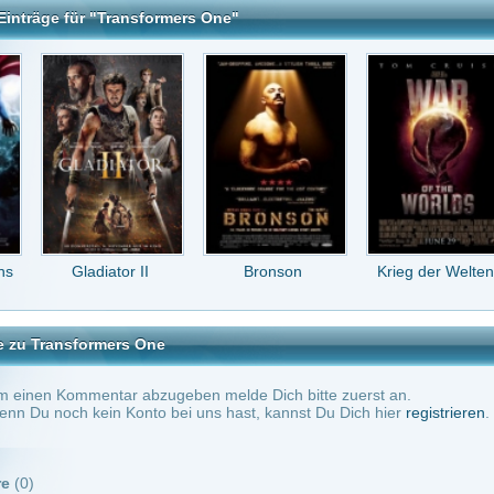
mers One
tar abzugeben melde Dich bitte zuerst an.
in Konto bei uns hast, kannst Du Dich hier
registrieren
.
Keine Kommentare vorhanden.