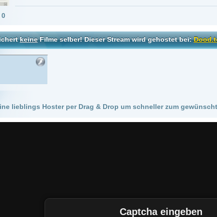
 Hoster per Drag & Drop um schneller zum gewünschten Stream zu kommen!