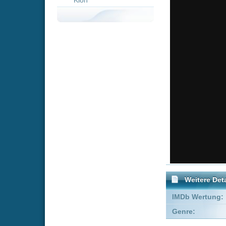
Weitere Details
IMDb Wertung:
Genre:
Drama
Empfohlene Einträge für 
Kommentare zu Meine let
Um einen Kommen
Wenn Du noch ke
Alle Kommentare
(0)