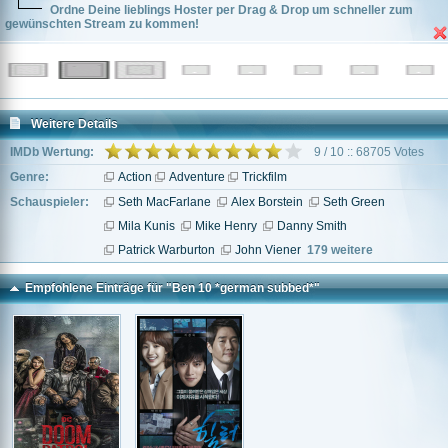
Ordne Deine lieblings Hoster per Drag & Drop um schneller zum
gewünschten Stream zu kommen!
Weitere Details
IMDb Wertung:
9 / 10 :: 68705 Votes
Genre:
Action
Adventure
Trickfilm
Schauspieler:
Seth MacFarlane
Alex Borstein
Seth Green
Mila Kunis
Mike Henry
Danny Smith
Patrick Warburton
John Viener
179 weitere
Empfohlene Einträge für "Ben 10 *german subbed*"