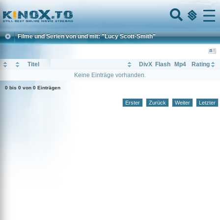
Home
Menu
Filme und Serien von und mit: "Lucy Scott-Smith"
Titel
DivX
Flash
Mp4
Rating
Keine Einträge vorhanden.
0 bis 0 von 0 Einträgen
Erster
Zurück
Weiter
Letzter