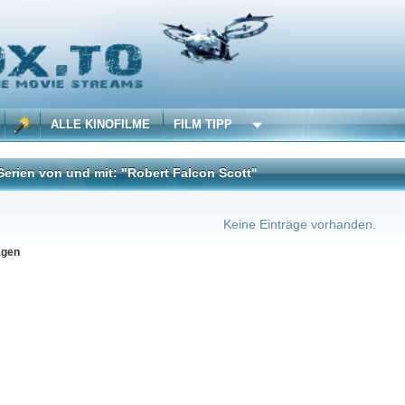
 KINOFILME
FILM TIPP
d mit: "Robert Falcon Scott"
DivX
Keine Einträge vorhanden.
Erster
Zu