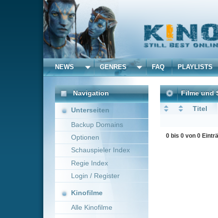
NEWS
GENRES
FAQ
PLAYLISTS
ALLE
Navigation
Filme und Serien von un
Titel
Unterseiten
Backup Domains
0 bis 0 von 0 Einträgen
Optionen
Schauspieler Index
Regie Index
Login / Register
Kinofilme
Alle Kinofilme
Filme
Alle Filme
Beliebte