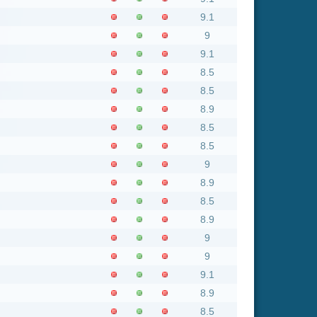
8.5
8.9
9
9
9.1
8.9
8.5
9
9
8.9
9
9
8.5
8.5