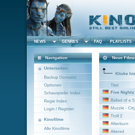
NEWS
GENRES
FAQ
PLAYLISTS
ALLE
Navigation
Neue Filme online vom 
Unterseiten
Klicke hier um die Dar
Backup Domains
Optionen
Titel
Five Nights at Freddy's
Schauspieler Index
Ballad of a Small Player
Regie Index
Muzzle - City of Wolves
Login / Register
Troll 2
Kinofilme
Afterburn
Alle Kinofilme
Altered
Filme
Homefront
Riddick - Überleben ist se
Alle Filme
Elysium
Beliebte