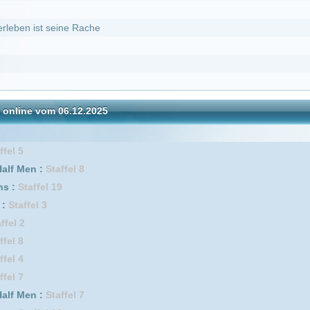
06.12.2025
DivX
ffel 8
9
ffel 7
8
ee :
Staffel 1 Episode 4
affel 10
2
pisode 53