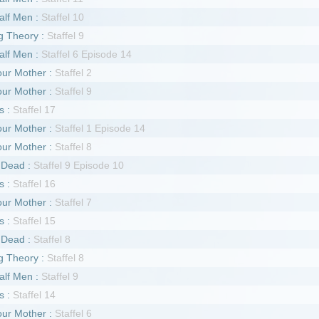
affel 7
 8
fel 8
el 9
affel 6
fel 7
 7
 6
fel 6
affel 5
affel 4