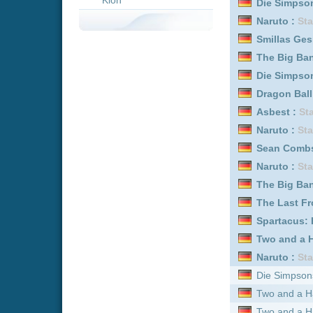
Naruto :
Staffel 6
Sean Combs: The Recko
Naruto :
Staffel 9
The Big Bang Theory :
St
The Last Frontier :
Staffe
Spartacus: House of Ash
Two and a Half Men :
Sta
Naruto :
Staffel 1
Die Simpsons :
Staffel 20
Two and a Half Men :
Staff
Two and a Half Men :
Staff
Two and a Half Men :
Staff
The Big Bang Theory :
Staf
Two and a Half Men :
Staff
How I Met Your Mother :
St
How I Met Your Mother :
St
Die Simpsons :
Staffel 17
How I Met Your Mother :
St
How I Met Your Mother :
St
The Walking Dead :
Staffe
Die Simpsons :
Staffel 16