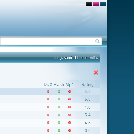
Insgesamt: 11 neue online
Flash
Mp4
Rating
5.5
5.8
4.6
5.4
4.5
3.6
6.9
7
7.2