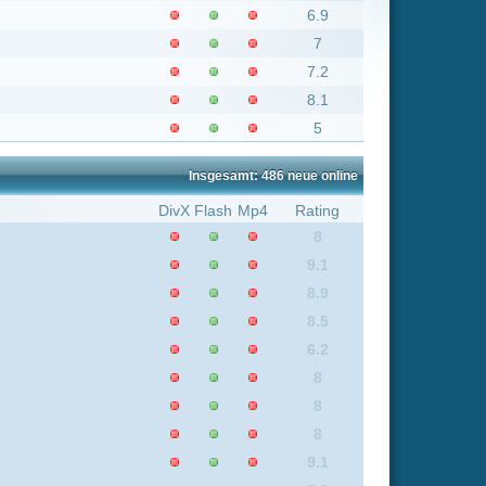
8.1
5
Insgesamt: 486 neue online
Flash
Mp4
Rating
8
9.1
8.9
8.5
6.2
8
8
8
9.1
8.9
8
5.6
9
8.9
8.5
6.2