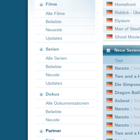
Man of Steel
Neueste
Ghost Movie
Updates
Serien
Neue Serien online vom 
Alle Serien
Titel
Beliebte
Naruto :
Staffel 5
Neuste
Two and a Half Men :
Sta
Updates
Die Simpsons :
Staffel 1
Dragon Ball :
Staffel 3
Dokus
Asbest :
Staffel 2
Alle Dokumentationen
Naruto :
Staffel 8
Beliebte
Naruto :
Staffel 4
Neuste
Naruto :
Staffel 7
Partner
Two and a Half Men :
Sta
Kion
Die Simpsons :
Staffel 1
Naruto :
Staffel 3
Smillas Gespür für Schn
The Big Bang Theory :
St
Die Simpsons :
Staffel 1
Dragon Ball :
Staffel 2 E
Asbest :
Staffel 1