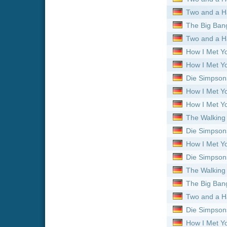
How I Met Your Mother :
St
Die Simpsons :
Staffel 15
The Walking Dead :
Staffel
The Big Bang Theory :
Staf
Two and a Half Men :
Staff
Die Simpsons :
Staffel 14
How I Met Your Mother :
St
The Big Bang Theory :
Staf
The Walking Dead :
Staffel
Die Simpsons :
Staffel 13
The Walking Dead :
Staffel
The Big Bang Theory :
Staf
How I Met Your Mother :
St
How I Met Your Mother :
St