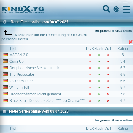
Home
Menu
Neue Filme online vom 08.07.2025
Insgesamt: 8 neue online
Klicke hier um die Darstellung der News zu
personalisieren.
Titel
DivX
Flash
Mp4
Rating
M3GAN 2.0
6
Guns Up
5.4
Der phönizische Meisterstreich
6.7
The Prosecutor
6.5
28 Years Later
6.6
Wilhelm Tell
5.7
Drachenzähmen leicht gemacht
7.8
Black Bag - Doppeltes Spiel. ***Top Qualität***
6.7
Neue Serien online vom 08.07.2025
Insgesamt: 6 neue online
Titel
DivX
Flash
Mp4
Rating